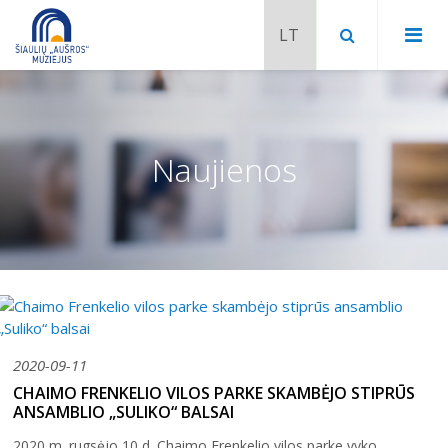
Naujienos
2020-09-11
Chaimo Frenkelio vila-muziejus
CHAIMO FRENKELIO VILOS PARKE SKAMBĖJO STIPRŪS
ANSAMBLIO „SULIKO“ BALSAI
Venclauskių namai-muziejus
Šiaulių istorijos muziejaus ekspozicija
2020 m. rugsėjo 10 d. Chaimo Frenkelio vilos parke vyko