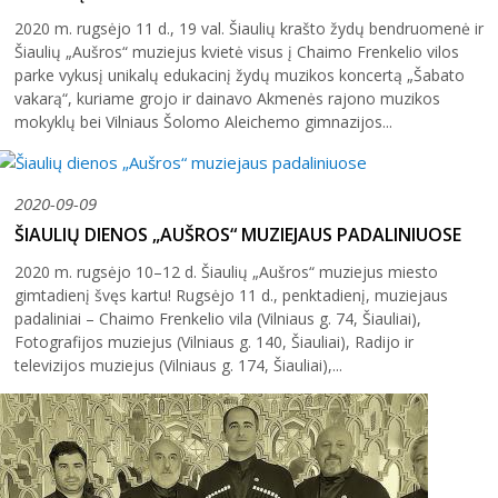
31
2020 m. rugsėjo 11 d., 19 val. Šiaulių krašto žydų bendruomenė ir
Šiaulių „Aušros“ muziejus kvietė visus į Chaimo Frenkelio vilos
parke vykusį unikalų edukacinį žydų muzikos koncertą „Šabato
vakarą“, kuriame grojo ir dainavo Akmenės rajono muzikos
mokyklų bei Vilniaus Šolomo Aleichemo gimnazijos...
2026 (XXIII festivalis)
2020-09-09
2025 (XXII festivalis)
ŠIAULIŲ DIENOS „AUŠROS“ MUZIEJAUS PADALINIUOSE
2024 (XXI festivalis)
2020 m. rugsėjo 10–12 d. Šiaulių „Aušros“ muziejus miesto
gimtadienį švęs kartu! Rugsėjo 11 d., penktadienį, muziejaus
2023 (XX festivalis)
padaliniai – Chaimo Frenkelio vila (Vilniaus g. 74, Šiauliai),
2022 (XIX festivalis)
Fotografijos muziejus (Vilniaus g. 140, Šiauliai), Radijo ir
televizijos muziejus (Vilniaus g. 174, Šiauliai),...
2021 (XVIII festivalis)
2020 (XVII festivalis)
2019 (XVI festivalis)
2018 (XV festivalis)