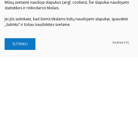
Mūsų svetainė naudoja slapukus (angl. cookies). Šie slapukai naudojami
statistikos ir rinkodaros tikslais.
Jei Jūs sutinkate, kad šiems tikslams būtų naudojami slapukai, spauskite
„Sutinku“ ir toliau naudokitės svetaine.
PARINKTYS
SUTINKU
Šiaulių „Aušros" muziejus
Biudžetinė įstaiga
Įstaigos kodas: 190757036
Vilniaus g. 74, LT-76283 Šiauliai
Tel. (0 41) 52 69 33
El. paštas:
info@ausrosmuziejus.lt
Struktūra ir kontaktai
Veiklos sritys
Administracinė informacija