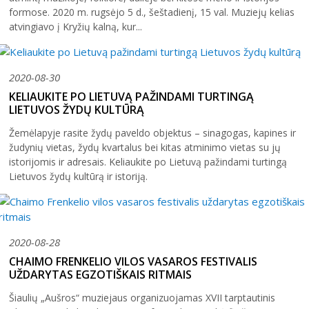
formose. 2020 m. rugsėjo 5 d., šeštadienį, 15 val. Muziejų kelias
atvingiavo į Kryžių kalną, kur...
2020-08-30
KELIAUKITE PO LIETUVĄ PAŽINDAMI TURTINGĄ
LIETUVOS ŽYDŲ KULTŪRĄ
Žemėlapyje rasite žydų paveldo objektus – sinagogas, kapines ir
žudynių vietas, žydų kvartalus bei kitas atminimo vietas su jų
istorijomis ir adresais. Keliaukite po Lietuvą pažindami turtingą
Lietuvos žydų kultūrą ir istoriją.
2020-08-28
CHAIMO FRENKELIO VILOS VASAROS FESTIVALIS
UŽDARYTAS EGZOTIŠKAIS RITMAIS
Šiaulių „Aušros“ muziejaus organizuojamas XVII tarptautinis