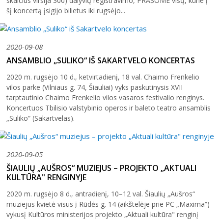
skaičius viršija 300) dalyvių registravimo, PRAŠOME visų, kurie į
šį koncertą įsigijo bilietus iki rugsėjo...
2020-09-08
ANSAMBLIO „SULIKO“ IŠ SAKARTVELO KONCERTAS
2020 m. rugsėjo 10 d., ketvirtadienį, 18 val. Chaimo Frenkelio
vilos parke (Vilniaus g. 74, Šiauliai) vyks paskutinysis XVII
tarptautinio Chaimo Frenkelio vilos vasaros festivalio renginys.
Koncertuos Tbilisio valstybinio operos ir baleto teatro ansamblis
„Suliko“ (Sakartvelas).
2020-09-05
ŠIAULIŲ „AUŠROS“ MUZIEJUS – PROJEKTO „AKTUALI
KULTŪRA" RENGINYJE
2020 m. rugsėjo 8 d., antradienį, 10–12 val. Šiaulių „Aušros“
muziejus kvietė visus į Rūdės g. 14 (aikštelėje prie PC „Maxima“)
vykusį Kultūros ministerijos projekto „Aktuali kultūra" renginį