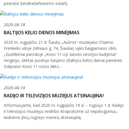
pasirašė bendradarbiavimo sutartį.
2020-08-18
BALTIJOS KELIO DIENOS MINĖJIMAS
2020 m. rugpjūčio 21 d. Šiaulių „Aušros“ muziejaus Chaimo
Frenkelio viloje (Vilniaus g. 74, Šiauliai) vyko baigiamasis ciklo
„Susitikimai parodoje „Kovo 11-oji: laisvės istorijos liudijimai“
renginys, skirtas Juodojo kaspino (Baltijos kelio) dienai paminėti.
Dalyvavo Kovo 11-osios Akto...
2020-08-18
RADIJO IR TELEVIZIJOS MUZIEJUS ATSINAUJINA!
Informuojame, kad 2020 m. rugpjūčio 19 d. – rugsėjo 1 d. Radijo
ir televizijos muziejus nedirbs! Atsiprašome už nepatogumus,
lauksime Jūsų rugsėjo mėnesį atsinaujinę.