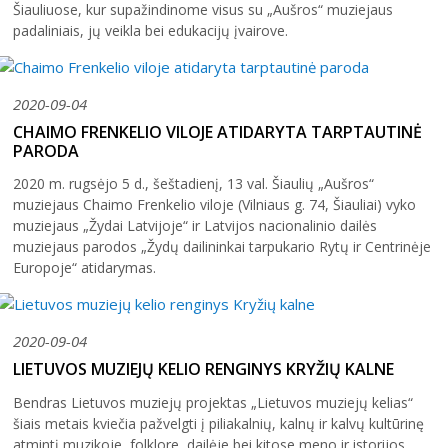
Šiauliuose, kur supažindinome visus su „Aušros“ muziejaus
padaliniais, jų veikla bei edukacijų įvairove.
2020-09-04
CHAIMO FRENKELIO VILOJE ATIDARYTA TARPTAUTINĖ
PARODA
2020 m. rugsėjo 5 d., šeštadienį, 13 val. Šiaulių „Aušros“
muziejaus Chaimo Frenkelio viloje (Vilniaus g. 74, Šiauliai) vyko
muziejaus „Žydai Latvijoje“ ir Latvijos nacionalinio dailės
muziejaus parodos „Žydų dailininkai tarpukario Rytų ir Centrinėje
Europoje“ atidarymas.
2020-09-04
LIETUVOS MUZIEJŲ KELIO RENGINYS KRYŽIŲ KALNE
Bendras Lietuvos muziejų projektas „Lietuvos muziejų kelias“
šiais metais kviečia pažvelgti į piliakalnių, kalnų ir kalvų kultūrinę
atmintį muzikoje, folklore, dailėje bei kitose meno ir istorijos