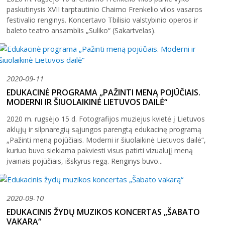
Šiaulių istorijos muziejus
Fotografijos muziejaus ekspozicija
paskutinysis XVII tarptautinio Chaimo Frenkelio vilos vasaros
Šiuo metu veikiančios parodos
Fotografijos muziejus
festivalio renginys. Koncertavo Tbilisio valstybinio operos ir
Venclauskių namų-muziejaus ekspozicija
baleto teatro ansamblis „Suliko“ (Sakartvelas).
Kilnojamos parodos
Dviračių muziejus
Bilietų kainos
Chaimo Frenkelio vilos-muziejaus ekspozicij
Virtualiosios parodos
Radijo ir televizijos muziejus
Padalinių darbo laikas
Žaliūkių malūnininko sodybos-muziejaus eks
Vaikams
Parodų archyvas
Žaliūkių malūnininko sodyba-muziejus
Kainoraštis
Dviračių muziejaus ekspozicija
2020-09-11
Suaugusiesiems
Virtualios galerijos
Poeto Jovaro namas-muziejus
Rugpjūtis
2026
Mano ir mūsų istorija
EDUKACINĖ PROGRAMA „PAŽINTI MENĄ POJŪČIAIS.
Radijo ir televizijos muziejaus ekspozicija
Šiaulių m. sav. kultūros krepšelis
MODERNI IR ŠIUOLAIKINĖ LIETUVOS DAILĖ“
PR
AN
TR
KE
PE
ŠE
SE
Kultūros pasas
2020 m. rugsėjo 15 d. Fotografijos muziejus kvietė į Lietuvos
1
2
aklųjų ir silpnaregių sąjungos parengtą edukacinę programą
Integruotos muziejinės pamokos
„Pažinti meną pojūčiais. Moderni ir šiuolaikinė Lietuvos dailė“,
3
4
5
6
7
8
9
kuriuo buvo siekiama pakviesti visus patirti vizualujį meną
įvairiais pojūčiais, išskyrus regą. Renginys buvo...
10
11
12
13
14
15
16
17
18
19
20
21
22
23
2020-09-10
24
25
26
27
28
29
30
EDUKACINIS ŽYDŲ MUZIKOS KONCERTAS „ŠABATO
VAKARĄ“