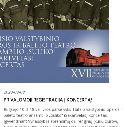
2004–2017 m. festivalis
2020-09-08
PRIVALOMOJI REGISTRACIJA Į KONCERTĄ!
Rugsėjo 10 d. 18 val. vilos parke vyks Tbilisio valstybinio operos ir
baleto teatro ansamblio „Suliko“ (Sakartvelas) koncertas.
Įgyvendinant Vyriausybės sprendimą dėl renginių (kurių žiūrovų