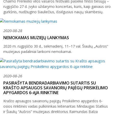
Chaimo Frenkelio vilos vasaros festivalis pasiekė finišo tiesiąją –
rugpjūčio 27 d. įvyko uždarymo koncertas, kuris, kaip gaivaus oro
gurkšnis, nudžiugino šiauliečius, išsiilgusius naujų skambesių.
2020-08-28
NEMOKAMAS MUZIEJŲ LANKYMAS
2020 m. rugpjūčio 30 d., sekmadienį, 11–17 val. Šiaulių „Aušros“
muziejaus padaliniai lankomi nemokamai.
2020-08-26
PASIRAŠYTA BENDRADARBIAVIMO SUTARTIS SU
KRAŠTO APSAUGOS SAVANORIŲ PAJĖGŲ PRISIKĖLIMO
APYGARDOS 6-ĄJA RINKTINE
Krašto apsaugos savanorių pajėgų Prisikėlimo apygardos 6-
osios rinktinės vadas pulkininkas leitenantas Mindaugas Statkus
ir Šiaulių “Aušros” muziejaus direktorius Raimundas Balza