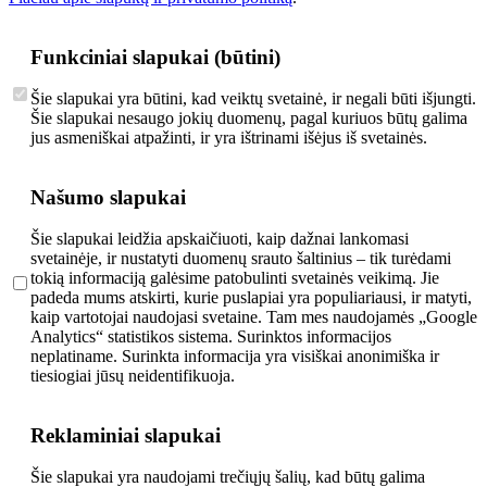
Funkciniai slapukai (būtini)
Šie slapukai yra būtini, kad veiktų svetainė, ir negali būti išjungti.
Šie slapukai nesaugo jokių duomenų, pagal kuriuos būtų galima
jus asmeniškai atpažinti, ir yra ištrinami išėjus iš svetainės.
Našumo slapukai
Šie slapukai leidžia apskaičiuoti, kaip dažnai lankomasi
svetainėje, ir nustatyti duomenų srauto šaltinius – tik turėdami
tokią informaciją galėsime patobulinti svetainės veikimą. Jie
padeda mums atskirti, kurie puslapiai yra populiariausi, ir matyti,
kaip vartotojai naudojasi svetaine. Tam mes naudojamės „Google
Analytics“ statistikos sistema. Surinktos informacijos
neplatiname. Surinkta informacija yra visiškai anonimiška ir
tiesiogiai jūsų neidentifikuoja.
Reklaminiai slapukai
Šie slapukai yra naudojami trečiųjų šalių, kad būtų galima