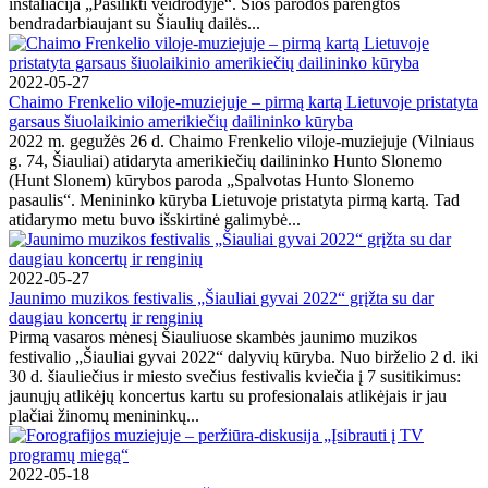
instaliacija „Pasilikti veidrodyje“. Šios parodos parengtos
bendradarbiaujant su Šiaulių dailės...
2022-05-27
Chaimo Frenkelio viloje-muziejuje – pirmą kartą Lietuvoje pristatyta
garsaus šiuolaikinio amerikiečių dailininko kūryba
2022 m. gegužės 26 d. Chaimo Frenkelio viloje-muziejuje (Vilniaus
g. 74, Šiauliai) atidaryta amerikiečių dailininko Hunto Slonemo
(Hunt Slonem) kūrybos paroda „Spalvotas Hunto Slonemo
pasaulis“. Menininko kūryba Lietuvoje pristatyta pirmą kartą. Tad
atidarymo metu buvo išskirtinė galimybė...
2022-05-27
Jaunimo muzikos festivalis „Šiauliai gyvai 2022“ grįžta su dar
daugiau koncertų ir renginių
Pirmą vasaros mėnesį Šiauliuose skambės jaunimo muzikos
festivalio „Šiauliai gyvai 2022“ dalyvių kūryba. Nuo birželio 2 d. iki
30 d. šiauliečius ir miesto svečius festivalis kviečia į 7 susitikimus:
jaunųjų atlikėjų koncertus kartu su profesionalais atlikėjais ir jau
plačiai žinomų menininkų...
2022-05-18