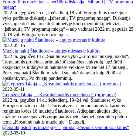
Forografijos muziejuje – peržiūra-diskusija „Įsibrauti į TV programų
miegą“
2022 m. gegužės 25 d., trečiadienį,18 val. Forografijos muziejuje
vyks peržiūra-diskusija „Įsibrauti į TV programų miegą“. Diskusija
vyks apie dešimtajame dešimtmetyje kurtą menininkų televiziją.
„Įsibrauti į TV programų miegą“ – taip vadinasi 2022 m. gegužės 25
d. 18 val. Fotografijos muziejuje...
2022-05-16
Muziejų naktį Šiauliuose – atgijęs miestas ir kultūra
2022 m. gegužės 14 d. Šiauliuose vyko „Europos muziejų naktis“.
Tarptautinis projektas pritraukė tūkstančius lankytojų, apžiūrėti
ekspozicijas ir dalyvauti naktinėse veiklose kvietė net 17 muziejų.
Per vieną naktį Šiaulių muziejai sulaukė daugiau kaip 20 tūkst.
apsilankymų. Po dviejų pandeminių...
2022-05-11
Gegužės 14-ąją – „Kosminė naktis muziejuose“ (programa)
2022 m. gegužės 14 d., šeštadienį, 19–24 val. Šiauliuose vyks
Europos muziejų naktis! Duris atvers ir į nemokamus vakarinius
renginius kvies 16 muziejų Šiauliuose. Atliepiant akcijos idėją,
apžiūrėti muziejus vėlyvuoju paros metu, šiemet pasirinkta plėtoti
temą „Kosminė naktis muziejuje“. Daugelį...
2022-05-10