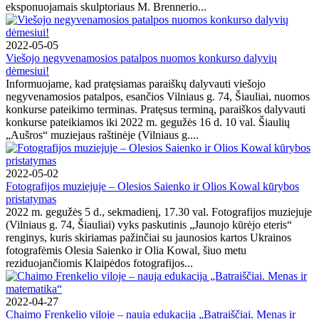
eksponuojamais skulptoriaus M. Brennerio...
2022-05-05
Viešojo negyvenamosios patalpos nuomos konkurso dalyvių
dėmesiui!
Informuojame, kad pratęsiamas paraiškų dalyvauti viešojo
negyvenamosios patalpos, esančios Vilniaus g. 74, Šiauliai, nuomos
konkurse pateikimo terminas. Pratęsus terminą, paraiškos dalyvauti
konkurse pateikiamos iki 2022 m. gegužės 16 d. 10 val. Šiaulių
„Aušros“ muziejaus raštinėje (Vilniaus g....
2022-05-02
Fotografijos muziejuje – Olesios Saienko ir Olios Kowal kūrybos
pristatymas
2022 m. gegužės 5 d., sekmadienį, 17.30 val. Fotografijos muziejuje
(Vilniaus g. 74, Šiauliai) vyks paskutinis „Jaunojo kūrėjo eteris“
renginys, kuris skiriamas pažinčiai su jaunosios kartos Ukrainos
fotografėmis Olesia Saienko ir Olia Kowal, šiuo metu
reziduojančiomis Klaipėdos fotografijos...
2022-04-27
Chaimo Frenkelio viloje – nauja edukacija „Batraiščiai. Menas ir