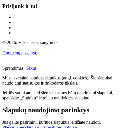
Prisijunk ir tu!
© 2026. Visos teisės saugomos
Duomenų apsauga
Sprendimas:
Texus
Mūsų svetainė naudoja slapukus (angl. cookies). Šie slapukai
naudojami statistikos ir rinkodaros tikslais.
Jei Jūs sutinkate, kad šiems tikslams būtų naudojami slapukai,
spauskite „Sutinku“ ir toliau naudokitės svetaine.
Slapukų naudojimo parinktys
Jūs galite pasirinkti, kuriuos slapukus leidžiate naudoti.
Plačiau apie slapukų ir privatumo politiką
.