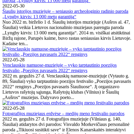
2022-05-30
Šiaulių istorijos muziejuje – seniausio archeologinio radinio paroda
„Lyngby kirvis: 13 000 metų garantija“
Nuo 2022 m. birželio 1 d. Šiaulių istorijos muziejuje (Aušros al. 47,
Šiauliai) veikia Lietuvos nacionalinio muziejaus parengta paroda
,,Lyngby kirvis: 13 000 metų garantija“. 2014 m. visiškai atsitiktinai
Biržų rajone, Parupės kaime, buvo rastas seniausias kirvis Lietuvoje.
Kadaise ten...
2022-05-28
Venclauskių namuose-muziejuje – vyko tarptautinio poezijos
festivalio „Poezijos pavasaris 2022“ renginys
2022 m. gegužės 27 d. Venclauskių namuose-muziejuje (Vytauto g.
89, Šiauliai) vyko tarptautinio poezijos festivalio „Poezijos pavasaris
2022“ renginys „Poezijos pavasaris Šiauliuose“. Jį organizavo
Lietuvos rašytojų sąjunga, Rašytojų klubas (Vilnius) ir Šiaulių
„Aušros“ muziejus. Dalyvavo poeto...
2022-05-28
Fotografijos muziejaus erdvėse – medijų meno festivalio parodos
2022 m. gegužės 27 d. Fotografijos muziejuje (Vilniaus g. 140,
Šiauliai) atidarytos dvi parodos: Visvaldo Morkevičiaus personalinė
paroda „Tikiuosi susitikti save“ ir Elenos Kanarskaitės interaktyvi