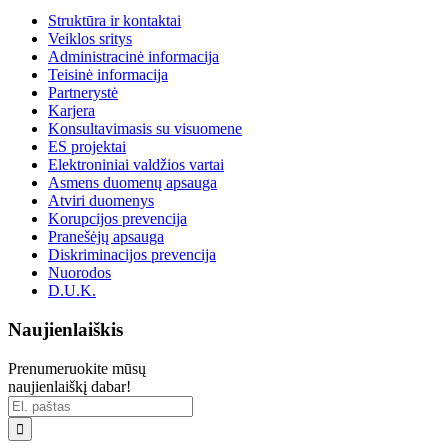
Struktūra ir kontaktai
Veiklos sritys
Administracinė informacija
Teisinė informacija
Partnerystė
Karjera
Konsultavimasis su visuomene
ES projektai
Elektroniniai valdžios vartai
Asmens duomenų apsauga
Atviri duomenys
Korupcijos prevencija
Pranešėjų apsauga
Diskriminacijos prevencija
Nuorodos
D.U.K.
Naujienlaiškis
Prenumeruokite mūsų
naujienlaiškį dabar!
