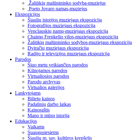
Žaliūkių malūnininko sodyba-muziejus
Poeto Jovaro namas-muziejus
Ekspozicijos
Šiaulių istorijos muziejaus ekspozicija
Fotografijos muziejaus ekspozicija
Venclauskių namų-muziejaus ekspozicija
Chaimo Frenkelio vilos-muziejaus ekspozicija
Žaliūkių malūnininko sodybos-muziejaus ekspozicija
Dviračių muziejaus ekspozicija
Radijo ir televizijos muziejaus ekspozicija
Parodos
Šiuo metu veikiančios parodos
Kilnojamos parodos
Virtualiosios parodos
Parodų archyvas
Virtualios galerijos
Lankytojams
Bilietų kainos
Padalinių darbo laikas
Kainoraštis
Mano ir mūsų istorija
Edukacijos
Vaikams
Suaugusiesiems
Šiaulių m. sav. kultūros krepšelis