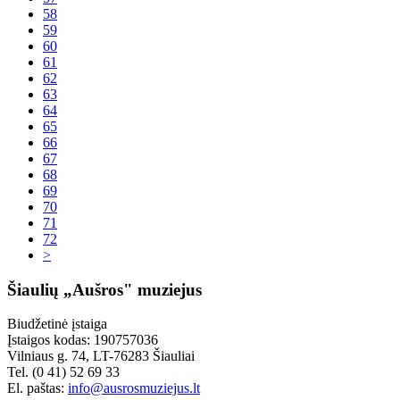
58
59
60
61
62
63
64
65
66
67
68
69
70
71
72
>
Šiaulių „Aušros" muziejus
Biudžetinė įstaiga
Įstaigos kodas: 190757036
Vilniaus g. 74, LT-76283 Šiauliai
Tel. (0 41) 52 69 33
El. paštas:
info@ausrosmuziejus.lt