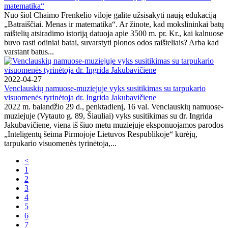
matematika“
Nuo šiol Chaimo Frenkelio viloje galite užsisakyti naują edukaciją
„Batraiščiai. Menas ir matematika“. Ar žinote, kad mokslininkai batų
raištelių atsiradimo istoriją datuoja apie 3500 m. pr. Kr., kai kalnuose
buvo rasti odiniai batai, suvarstyti plonos odos raišteliais? Arba kad
varstant batus...
2022-04-27
Venclauskių namuose-muziejuje vyks susitikimas su tarpukario
visuomenės tyrinėtoja dr. Ingrida Jakubavičiene
2022 m. balandžio 29 d., penktadienį, 16 val. Venclauskių namuose-
muziejuje (Vytauto g. 89, Šiauliai) vyks susitikimas su dr. Ingrida
Jakubavičiene, viena iš šiuo metu muziejuje eksponuojamos parodos
„Inteligentų šeima Pirmojoje Lietuvos Respublikoje“ kūrėjų,
tarpukario visuomenės tyrinėtoja,...
<
1
2
3
4
5
6
7