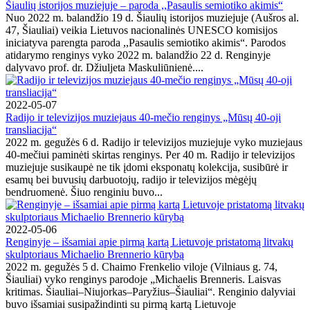
Šiaulių istorijos muziejuje – paroda ,,Pasaulis semiotiko akimis“
Nuo 2022 m. balandžio 19 d. Šiaulių istorijos muziejuje (Aušros al.
47, Šiauliai) veikia Lietuvos nacionalinės UNESCO komisijos
iniciatyva parengta paroda ,,Pasaulis semiotiko akimis“. Parodos
atidarymo renginys vyko 2022 m. balandžio 22 d. Renginyje
dalyvavo prof. dr. Džiuljeta Maskuliūnienė....
2022-05-07
Radijo ir televizijos muziejaus 40-mečio renginys „Mūsų 40-oji
transliacija“
2022 m. gegužės 6 d. Radijo ir televizijos muziejuje vyko muziejaus
40-mečiui paminėti skirtas renginys. Per 40 m. Radijo ir televizijos
muziejuje susikaupė ne tik įdomi eksponatų kolekcija, susibūrė ir
esamų bei buvusių darbuotojų, radijo ir televizijos mėgėjų
bendruomenė. Šiuo renginiu buvo...
2022-05-06
Renginyje – išsamiai apie pirmą kartą Lietuvoje pristatomą litvakų
skulptoriaus Michaelio Brennerio kūrybą
2022 m. gegužės 5 d. Chaimo Frenkelio viloje (Vilniaus g. 74,
Šiauliai) vyko renginys parodoje „Michaelis Brenneris. Laisvas
kritimas. Šiauliai–Niujorkas–Paryžius–Šiauliai“. Renginio dalyviai
buvo išsamiai susipažindinti su pirmą kartą Lietuvoje