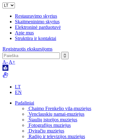
Restauravimo skyrius
Skaitmeninimo skyrius
Elektroninė parduotuvė
Apie mus
Struktūra ir kontaktai
Registruotis ekskursijoms
A-
A+
LT
EN
Padaliniai
Chaimo Frenkelio vila-muziejus
Venclauskių namai-muziejus
Šiaulių istorijos muziejus
Fotografijos muziejus
Dviračių muziejus
Radijo ir televizijos muziejus