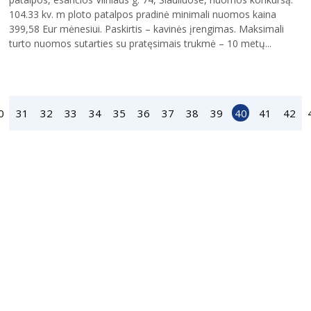
104.33 kv. m ploto patalpos pradinė minimali nuomos kaina
399,58 Eur mėnesiui. Paskirtis – kavinės įrengimas. Maksimali
turto nuomos sutarties su pratęsimais trukmė – 10 metų...
0
31
32
33
34
35
36
37
38
39
40
41
42