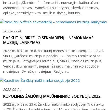
instaliacija „Skambina“. Informacinis nuovargis skatina užverti
asmenines erdves. Pranešimų nustatymai, skrydžio režimas,
aplinka „netrukdyti“ – tai smulkūs skydai, kuriuos...
2022-06-24
PASKUTINĮ BIRŽELIO SEKMADIENĮ – NEMOKAMAS
MUZIEJŲ LANKYMAS
2022 m. birželio 26 d. paskutinį mėnesio sekmadienį, 11–17 val.
Šiaulių „Aušros“ muziejaus padalinių – Chaimo Frenkelio vilos-
muziejaus, Fotografijos muziejaus, Šiaulių istorijos muziejaus,
Venclauskių namų-muziejaus, Žaliūkių malūnininko sodybos-
muziejaus, Dviračių muziejaus, Radijo ir...
2022-06-24
KUPOLINĖS ŽALIŪKIŲ MALŪNININKO SODYBOJE 2022
2022 m. birželio 23 d. Žaliūkių malūnininko sodyboje (Architektų
g. 73, Šiauliai) vyko jubiliejinės, jau 10-osios Kupolinės. Lankytojų