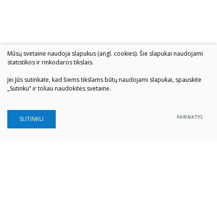
Mūsų svetainė naudoja slapukus (angl. cookies). Šie slapukai naudojami
statistikos ir rinkodaros tikslais.
Jei Jūs sutinkate, kad šiems tikslams būtų naudojami slapukai, spauskite
„Sutinku“ ir toliau naudokitės svetaine.
PARINKTYS
SUTINKU
Šiaulių „Aušros" muziejus
Biudžetinė įstaiga
Įstaigos kodas: 190757036
Vilniaus g. 74, LT-76283 Šiauliai
Tel. (0 41) 52 69 33
El. paštas:
info@ausrosmuziejus.lt