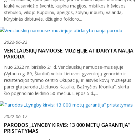
laukė vasarvidžio šventė, kupina magijos, mistikos ir šviesos
stebuklo, viliojo Kupolinių apeigos, žolynų ir burtų valanda,
kūrybinės dirbtuvės, džiugino folkloro...
2022-06-22
VENCLAUSKIŲ NAMUOSE-MUZIEJUJE ATIDARYTA NAUJA
PARODA
Nuo 2022 m. birželio 21 d. Venclauskių namuose-muziejuje
(Vytauto g. 89, Šiauliai) veikia Lietuvos gyventojų genocido ir
rezistencijos tyrimo centro Okupacijų ir laisvės kovų muziejaus
parengta paroda „Lietuvos Katalikų Bažnyčios Kronika“, skirta
šio pogrindinio leidinio 50-mečiui. Liepos 5 d.,...
2022-06-17
PARODOS „LYNGBY KIRVIS: 13 000 METŲ GARANTIJA“
PRISTATYMAS