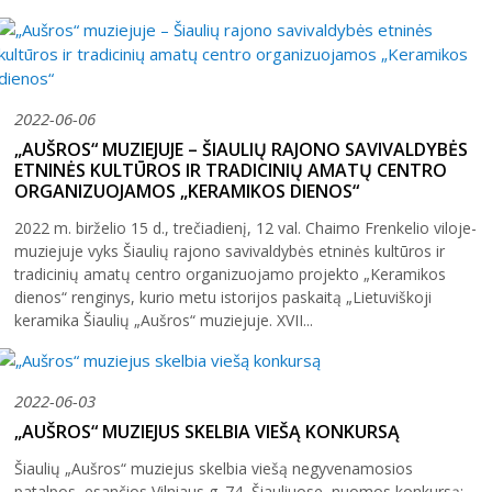
2022-06-06
„AUŠROS“ MUZIEJUJE – ŠIAULIŲ RAJONO SAVIVALDYBĖS
ETNINĖS KULTŪROS IR TRADICINIŲ AMATŲ CENTRO
ORGANIZUOJAMOS „KERAMIKOS DIENOS“
2022 m. birželio 15 d., trečiadienį, 12 val. Chaimo Frenkelio viloje-
muziejuje vyks Šiaulių rajono savivaldybės etninės kultūros ir
tradicinių amatų centro organizuojamo projekto „Keramikos
dienos“ renginys, kurio metu istorijos paskaitą „Lietuviškoji
keramika Šiaulių „Aušros“ muziejuje. XVII...
2022-06-03
„AUŠROS“ MUZIEJUS SKELBIA VIEŠĄ KONKURSĄ
Šiaulių „Aušros“ muziejus skelbia viešą negyvenamosios
patalpos, esančios Vilniaus g. 74, Šiauliuose, nuomos konkursą: