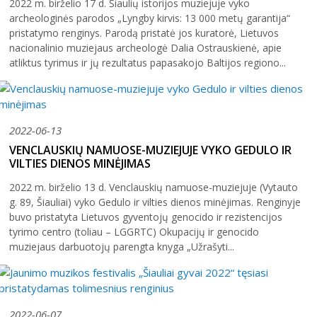
2022 m. birželio 17 d. Šiaulių istorijos muziejuje vyko
archeologinės parodos „Lyngby kirvis: 13 000 metų garantija“
pristatymo renginys. Parodą pristatė jos kuratorė, Lietuvos
nacionalinio muziejaus archeologė Dalia Ostrauskienė, apie
atliktus tyrimus ir jų rezultatus papasakojo Baltijos regiono...
2022-06-13
VENCLAUSKIŲ NAMUOSE-MUZIEJUJE VYKO GEDULO IR
VILTIES DIENOS MINĖJIMAS
2022 m. birželio 13 d. Venclauskių namuose-muziejuje (Vytauto
g. 89, Šiauliai) vyko Gedulo ir vilties dienos minėjimas. Renginyje
buvo pristatyta Lietuvos gyventojų genocido ir rezistencijos
tyrimo centro (toliau – LGGRTC) Okupacijų ir genocido
muziejaus darbuotojų parengta knyga „Užrašyti...
2022-06-07