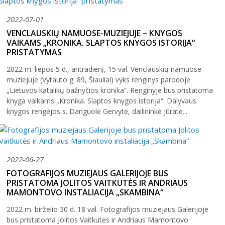
2004–2017 m. festivalis
2022-07-01
VENCLAUSKIŲ NAMUOSE-MUZIEJUJE – KNYGOS
VAIKAMS „KRONIKA. SLAPTOS KNYGOS ISTORIJA“
PRISTATYMAS
2022 m. liepos 5 d., antradienį, 15 val. Venclauskių namuose-
muziejuje (Vytauto g. 89, Šiauliai) vyks renginys parodoje
„Lietuvos katalikų bažnyčios kronika“. Renginyje bus pristatoma
knyga vaikams „Kronika. Slaptos knygos istorija“. Dalyvaus
knygos rengėjos s. Danguolė Gervytė, dailininkė Jūratė...
2022-06-27
FOTOGRAFIJOS MUZIEJAUS GALERIJOJE BUS
PRISTATOMA JOLITOS VAITKUTĖS IR ANDRIAUS
MAMONTOVO INSTALIACIJA „SKAMBINA“
2022 m. birželio 30 d. 18 val. Fotografijos muziejaus Galerijoje
bus pristatoma Jolitos Vaitkutės ir Andriaus Mamontovo