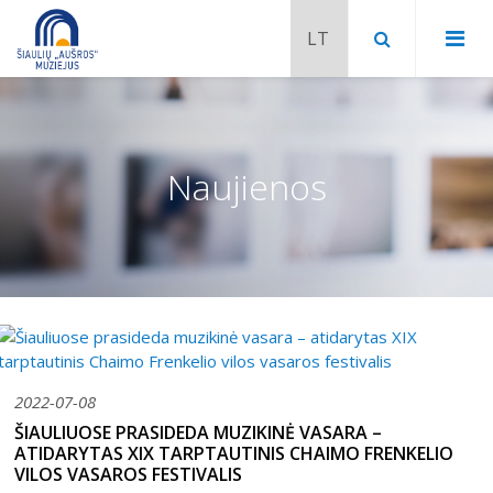
Naujienos
2022-07-08
Chaimo Frenkelio vila-muziejus
ŠIAULIUOSE PRASIDEDA MUZIKINĖ VASARA –
ATIDARYTAS XIX TARPTAUTINIS CHAIMO FRENKELIO
Venclauskių namai-muziejus
VILOS VASAROS FESTIVALIS
Šiaulių istorijos muziejaus ekspozicija