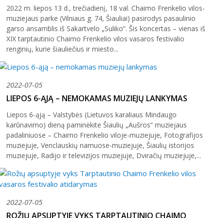
Šiaulių istorijos muziejus
2022 m. liepos 13 d., trečiadienį, 18 val. Chaimo Frenkelio vilos-
Fotografijos muziejaus ekspozicija
Šiuo metu veikiančios parodos
Fotografijos muziejus
muziejaus parke (Vilniaus g. 74, Šiauliai) pasirodys pasaulinio
Venclauskių namų-muziejaus ekspozicija
garso ansamblis iš Sakartvelo „Suliko“. Šis koncertas – vienas iš
Kilnojamos parodos
Dviračių muziejus
XIX tarptautinio Chaimo Frenkelio vilos vasaros festivalio
Bilietų kainos
Chaimo Frenkelio vilos-muziejaus ekspozicij
Virtualiosios parodos
renginių, kurie šiauliečius ir miesto...
Radijo ir televizijos muziejus
Padalinių darbo laikas
Žaliūkių malūnininko sodybos-muziejaus eks
Vaikams
Parodų archyvas
Žaliūkių malūnininko sodyba-muziejus
Kainoraštis
Dviračių muziejaus ekspozicija
Suaugusiesiems
Virtualios galerijos
Poeto Jovaro namas-muziejus
Rugpjūtis
2026
2022-07-05
Mano ir mūsų istorija
Radijo ir televizijos muziejaus ekspozicija
Šiaulių m. sav. kultūros krepšelis
LIEPOS 6-ĄJĄ – NEMOKAMAS MUZIEJŲ LANKYMAS
PR
AN
TR
KE
PE
ŠE
SE
Kultūros pasas
Liepos 6-ąją – Valstybės (Lietuvos karaliaus Mindaugo
1
2
karūnavimo) dieną paminėkite Šiaulių „Aušros“ muziejaus
Integruotos muziejinės pamokos
padaliniuose – Chaimo Frenkelio viloje-muziejuje, Fotografijos
3
4
5
6
7
8
9
muziejuje, Venclauskių namuose-muziejuje, Šiaulių istorijos
muziejuje, Radijo ir televizijos muziejuje, Dviračių muziejuje,...
10
11
12
13
14
15
16
17
18
19
20
21
22
23
2022-07-05
24
25
26
27
28
29
30
ROŽIŲ APSUPTYJE VYKS TARPTAUTINIO CHAIMO