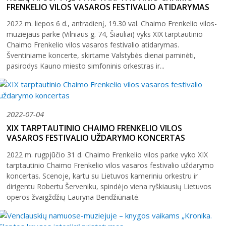
FRENKELIO VILOS VASAROS FESTIVALIO ATIDARYMAS
31
2022 m. liepos 6 d., antradienį, 19.30 val. Chaimo Frenkelio vilos-
muziejaus parke (Vilniaus g. 74, Šiauliai) vyks XIX tarptautinio
Chaimo Frenkelio vilos vasaros festivalio atidarymas.
Šventiniame koncerte, skirtame Valstybės dienai paminėti,
pasirodys Kauno miesto simfoninis orkestras ir...
2026 (XXIII festivalis)
2025 (XXII festivalis)
2022-07-04
2024 (XXI festivalis)
XIX TARPTAUTINIO CHAIMO FRENKELIO VILOS
2023 (XX festivalis)
VASAROS FESTIVALIO UŽDARYMO KONCERTAS
2022 (XIX festivalis)
2022 m. rugpjūčio 31 d. Chaimo Frenkelio vilos parke vyko XIX
tarptautinio Chaimo Frenkelio vilos vasaros festivalio uždarymo
2021 (XVIII festivalis)
koncertas. Scenoje, kartu su Lietuvos kameriniu orkestru ir
2020 (XVII festivalis)
dirigentu Robertu Šerveniku, spindėjo viena ryškiausių Lietuvos
operos žvaigždžių Lauryna Bendžiūnaitė.
2019 (XVI festivalis)
2018 (XV festivalis)