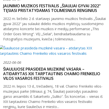
JAUNIMO MUZIKOS FESTIVALIS „ŠIAULIAI GYVAI 2022“
TĘSIASI PRISTATYDAMAS TOLIMESNIUS RENGINIUS
2022 m. birželio 2 d. startavęs jaunimo muzikos festivalis „Šiauliai
gyvai 2022“ jau sulaukė didelio muzikos mylėtojų susidomėjimo
atidarymo koncerte bei muzikos ir medijų performanse „This
Order Goes Wrong“. VšĮ „Sielai“, bendradarbiaudama su
Fotografijos muziejumi, kviečia į tolimesnius...
2022-06-06
ŠIAULIUOSE PRASIDEDA MUZIKINĖ VASARA –
ATIDARYTAS XIX TARPTAUTINIS CHAIMO FRENKELIO
VILOS VASAROS FESTIVALIS
2022 m. liepos 13 d., trečiadienį, 18 val. Chaimo Frenkelio vilos-
muziejaus parke (Vilniaus g. 74, Šiauliai) pasirodys pasaulinio
garso ansamblis iš Sakartvelo „Suliko“. Šis koncertas – vienas iš
XIX tarptautinio Chaimo Frenkelio vilos vasaros festivalio
renginių, kurie šiauliečius ir miesto...