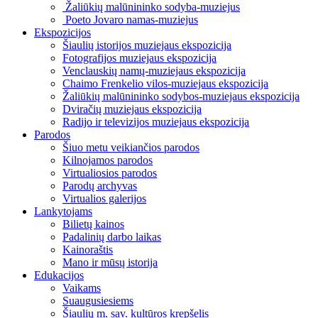
Žaliūkių malūnininko sodyba-muziejus
Poeto Jovaro namas-muziejus
Ekspozicijos
Šiaulių istorijos muziejaus ekspozicija
Fotografijos muziejaus ekspozicija
Venclauskių namų-muziejaus ekspozicija
Chaimo Frenkelio vilos-muziejaus ekspozicija
Žaliūkių malūnininko sodybos-muziejaus ekspozicija
Dviračių muziejaus ekspozicija
Radijo ir televizijos muziejaus ekspozicija
Parodos
Šiuo metu veikiančios parodos
Kilnojamos parodos
Virtualiosios parodos
Parodų archyvas
Virtualios galerijos
Lankytojams
Bilietų kainos
Padalinių darbo laikas
Kainoraštis
Mano ir mūsų istorija
Edukacijos
Vaikams
Suaugusiesiems
Šiaulių m. sav. kultūros krepšelis