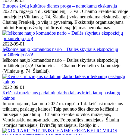
2022-09-02
Europos žydų kultūros dienos proga – nemokama ekskursija
2022 m. rugsėjo 4 d., sekmadienį, 13 val. Chaimo Frenkelio viloje-
muziejuje (Vilniaus g. 74, Šiauliai) vyks nemokama ekskursija apie
Chaimą Frenkelį, jo vilą ir gyvenimą. Ekskursija organizuojama
minint Europos žydų kultūros dieną. Įėjimas nemokamas.
2022-09-01
Ieškome naujo komandos nario – Dailės skyriaus ekspozicijų
prižiūrėtojo (-s)!
Ieškome naujo komandos nario – Dailės skyriaus ekspozicijų
prižiūrėtojo (-s)! Darbo vieta – Chaimo Frenkelio vila-muziejus
(Vilniaus g. 74, Šiauliai).
2022-09-01
Keičiasi muziejaus padalinių darbo laikas ir teikiamų paslaugų
kainos
Informuojame, kad nuo 2022 m. rugsėjo 1 d. keičiasi muziejaus
teikiamų paslaugų kainos! Taip pat nuo šios dienos keičiasi ir
muziejaus padalinių – Chaimo Frenkelio vilos-muziejaus,
Venclauskių namų-muziejaus, Fotografijos muziejaus, Šiaulių
istorijos muziejaus, Dviračių muziejaus, Radijo ir...