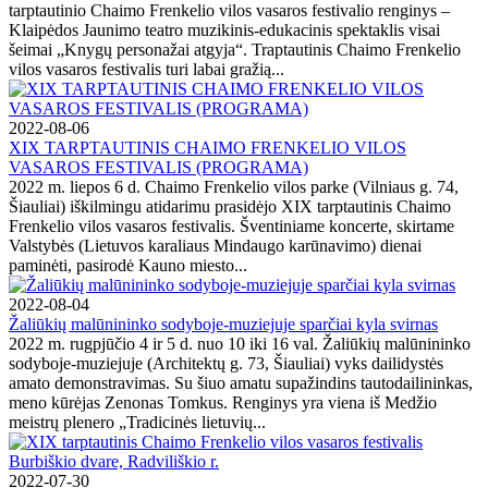
tarptautinio Chaimo Frenkelio vilos vasaros festivalio renginys –
Klaipėdos Jaunimo teatro muzikinis-edukacinis spektaklis visai
šeimai „Knygų personažai atgyja“. Traptautinis Chaimo Frenkelio
vilos vasaros festivalis turi labai gražią...
2022-08-06
XIX TARPTAUTINIS CHAIMO FRENKELIO VILOS
VASAROS FESTIVALIS (PROGRAMA)
2022 m. liepos 6 d. Chaimo Frenkelio vilos parke (Vilniaus g. 74,
Šiauliai) iškilmingu atidarimu prasidėjo XIX tarptautinis Chaimo
Frenkelio vilos vasaros festivalis. Šventiniame koncerte, skirtame
Valstybės (Lietuvos karaliaus Mindaugo karūnavimo) dienai
paminėti, pasirodė Kauno miesto...
2022-08-04
Žaliūkių malūnininko sodyboje-muziejuje sparčiai kyla svirnas
2022 m. rugpjūčio 4 ir 5 d. nuo 10 iki 16 val. Žaliūkių malūnininko
sodyboje-muziejuje (Architektų g. 73, Šiauliai) vyks dailidystės
amato demonstravimas. Su šiuo amatu supažindins tautodailininkas,
meno kūrėjas Zenonas Tomkus. Renginys yra viena iš Medžio
meistrų plenero „Tradicinės lietuvių...
2022-07-30