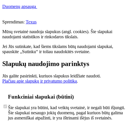
Duomenų apsauga
Sprendimas:
Texus
Mūsų svetainė naudoja slapukus (angl. cookies). Šie slapukai
naudojami statistikos ir rinkodaros tikslais.
Jei Jūs sutinkate, kad šiems tikslams būtų naudojami slapukai,
spauskite „Sutinku“ ir toliau naudokitės svetaine.
Slapukų naudojimo parinktys
Jūs galite pasirinkti, kuriuos slapukus leidžiate naudoti.
Plačiau apie slapukų ir privatumo politiką
.
Funkciniai slapukai (būtini)
Šie slapukai yra būtini, kad veiktų svetainė, ir negali būti išjungti.
Šie slapukai nesaugo jokių duomenų, pagal kuriuos būtų galima
jus asmeniškai atpažinti, ir yra ištrinami išėjus iš svetainės.