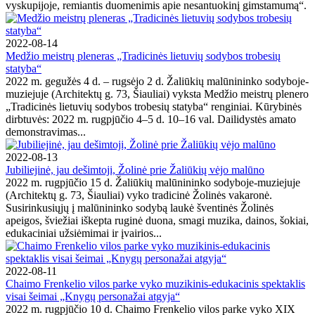
vyskupijoje, remiantis duomenimis apie nesantuokinį gimstamumą“.
2022-08-14
Medžio meistrų pleneras „Tradicinės lietuvių sodybos trobesių
statyba“
2022 m. gegužės 4 d. – rugsėjo 2 d. Žaliūkių malūnininko sodyboje-
muziejuje (Architektų g. 73, Šiauliai) vyksta Medžio meistrų plenero
„Tradicinės lietuvių sodybos trobesių statyba“ renginiai. Kūrybinės
dirbtuvės: 2022 m. rugpjūčio 4–5 d. 10–16 val. Dailidystės amato
demonstravimas...
2022-08-13
Jubiliejinė, jau dešimtoji, Žolinė prie Žaliūkių vėjo malūno
2022 m. rugpjūčio 15 d. Žaliūkių malūnininko sodyboje-muziejuje
(Architektų g. 73, Šiauliai) vyko tradicinė Žolinės vakaronė.
Susirinkusiųjų į malūnininko sodybą laukė šventinės Žolinės
apeigos, šviežiai iškepta ruginė duona, smagi muzika, dainos, šokiai,
edukaciniai užsiėmimai ir įvairios...
2022-08-11
Chaimo Frenkelio vilos parke vyko muzikinis-edukacinis spektaklis
visai šeimai „Knygų personažai atgyja“
2022 m. rugpjūčio 10 d. Chaimo Frenkelio vilos parke vyko XIX