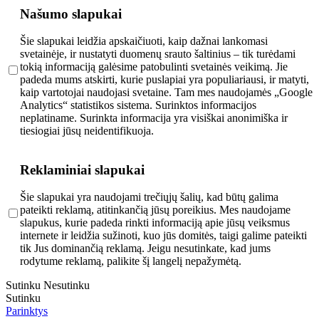
Našumo slapukai
Šie slapukai leidžia apskaičiuoti, kaip dažnai lankomasi
svetainėje, ir nustatyti duomenų srauto šaltinius – tik turėdami
tokią informaciją galėsime patobulinti svetainės veikimą. Jie
padeda mums atskirti, kurie puslapiai yra populiariausi, ir matyti,
kaip vartotojai naudojasi svetaine. Tam mes naudojamės „Google
Analytics“ statistikos sistema. Surinktos informacijos
neplatiname. Surinkta informacija yra visiškai anonimiška ir
tiesiogiai jūsų neidentifikuoja.
Reklaminiai slapukai
Šie slapukai yra naudojami trečiųjų šalių, kad būtų galima
pateikti reklamą, atitinkančią jūsų poreikius. Mes naudojame
slapukus, kurie padeda rinkti informaciją apie jūsų veiksmus
internete ir leidžia sužinoti, kuo jūs domitės, taigi galime pateikti
tik Jus dominančią reklamą. Jeigu nesutinkate, kad jums
rodytume reklamą, palikite šį langelį nepažymėtą.
Sutinku
Nesutinku
Sutinku
Parinktys