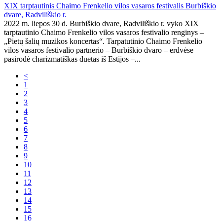
XIX tarptautinis Chaimo Frenkelio vilos vasaros festivalis Burbiškio
dvare, Radviliškio r.
2022 m. liepos 30 d. Burbiškio dvare, Radviliškio r. vyko XIX
tarptautinio Chaimo Frenkelio vilos vasaros festivalio renginys –
„Pietų šalių muzikos koncertas“. Tarpatutinio Chaimo Frenkelio
vilos vasaros festivalio partnerio – Burbiškio dvaro – erdvėse
pasirodė charizmatiškas duetas iš Estijos –...
<
1
2
3
4
5
6
7
8
9
10
11
12
13
14
15
16