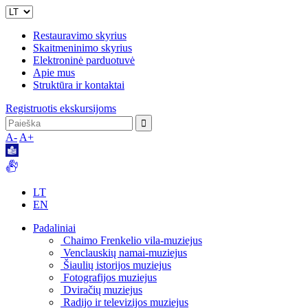
Restauravimo skyrius
Skaitmeninimo skyrius
Elektroninė parduotuvė
Apie mus
Struktūra ir kontaktai
Registruotis ekskursijoms
A-
A+
LT
EN
Padaliniai
Chaimo Frenkelio vila-muziejus
Venclauskių namai-muziejus
Šiaulių istorijos muziejus
Fotografijos muziejus
Dviračių muziejus
Radijo ir televizijos muziejus