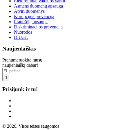
Elektroniniai valdžios vartai
Asmens duomenų apsauga
Atviri duomenys
Korupcijos prevencija
Pranešėjų apsauga
Diskriminacijos prevencija
Nuorodos
D.U.K.
Naujienlaiškis
Prenumeruokite mūsų
naujienlaiškį dabar!

Prisijunk ir tu!
© 2026. Visos teisės saugomos