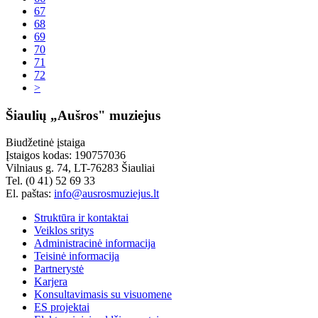
67
68
69
70
71
72
>
Šiaulių „Aušros" muziejus
Biudžetinė įstaiga
Įstaigos kodas: 190757036
Vilniaus g. 74, LT-76283 Šiauliai
Tel. (0 41) 52 69 33
El. paštas:
info@ausrosmuziejus.lt
Struktūra ir kontaktai
Veiklos sritys
Administracinė informacija
Teisinė informacija
Partnerystė
Karjera
Konsultavimasis su visuomene
ES projektai