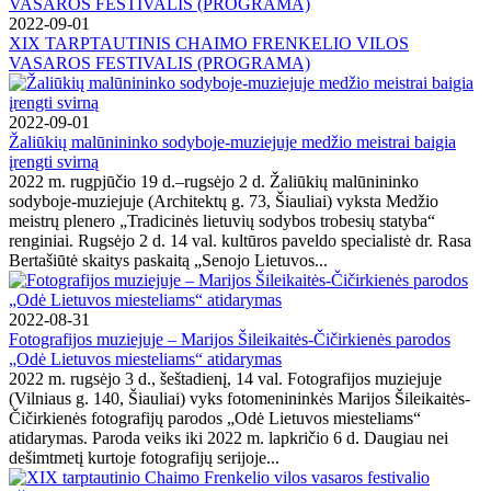
2022-09-01
XIX TARPTAUTINIS CHAIMO FRENKELIO VILOS
VASAROS FESTIVALIS (PROGRAMA)
2022-09-01
Žaliūkių malūnininko sodyboje-muziejuje medžio meistrai baigia
įrengti svirną
2022 m. rugpjūčio 19 d.–rugsėjo 2 d. Žaliūkių malūnininko
sodyboje-muziejuje (Architektų g. 73, Šiauliai) vyksta Medžio
meistrų plenero „Tradicinės lietuvių sodybos trobesių statyba“
renginiai. Rugsėjo 2 d. 14 val. kultūros paveldo specialistė dr. Rasa
Bertašiūtė skaitys paskaitą „Senojo Lietuvos...
2022-08-31
Fotografijos muziejuje – Marijos Šileikaitės-Čičirkienės parodos
„Odė Lietuvos miesteliams“ atidarymas
2022 m. rugsėjo 3 d., šeštadienį, 14 val. Fotografijos muziejuje
(Vilniaus g. 140, Šiauliai) vyks fotomenininkės Marijos Šileikaitės-
Čičirkienės fotografijų parodos „Odė Lietuvos miesteliams“
atidarymas. Paroda veiks iki 2022 m. lapkričio 6 d. Daugiau nei
dešimtmetį kurtoje fotografijų serijoje...