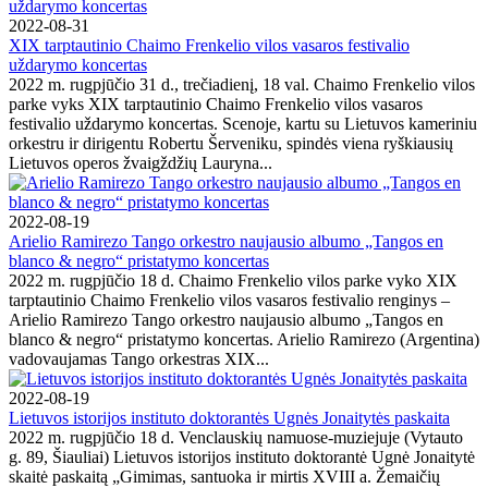
2022-08-31
XIX tarptautinio Chaimo Frenkelio vilos vasaros festivalio
uždarymo koncertas
2022 m. rugpjūčio 31 d., trečiadienį, 18 val. Chaimo Frenkelio vilos
parke vyks XIX tarptautinio Chaimo Frenkelio vilos vasaros
festivalio uždarymo koncertas. Scenoje, kartu su Lietuvos kameriniu
orkestru ir dirigentu Robertu Šerveniku, spindės viena ryškiausių
Lietuvos operos žvaigždžių Lauryna...
2022-08-19
Arielio Ramirezo Tango orkestro naujausio albumo „Tangos en
blanco & negro“ pristatymo koncertas
2022 m. rugpjūčio 18 d. Chaimo Frenkelio vilos parke vyko XIX
tarptautinio Chaimo Frenkelio vilos vasaros festivalio renginys –
Arielio Ramirezo Tango orkestro naujausio albumo „Tangos en
blanco & negro“ pristatymo koncertas. Arielio Ramirezo (Argentina)
vadovaujamas Tango orkestras XIX...
2022-08-19
Lietuvos istorijos instituto doktorantės Ugnės Jonaitytės paskaita
2022 m. rugpjūčio 18 d. Venclauskių namuose-muziejuje (Vytauto
g. 89, Šiauliai) Lietuvos istorijos instituto doktorantė Ugnė Jonaitytė
skaitė paskaitą „Gimimas, santuoka ir mirtis XVIII a. Žemaičių