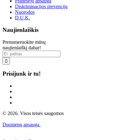
Pranešėjų apsauga
Diskriminacijos prevencija
Nuorodos
D.U.K.
Naujienlaiškis
Prenumeruokite mūsų
naujienlaiškį dabar!

Prisijunk ir tu!
© 2026. Visos teisės saugomos
Duomenų apsauga