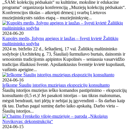
,,ŠAM: kolekcijų pėdsakais“ su kultūrine, moksline ir edukacine
programa“ organizuoja konferenciją ,,Muziejų kolekcijų pėdsakais“.
Konferencijos tikslas – atkreipti dėmesį į svarbų Lietuvos
muziejininkystės raidos etapą – muziejininkystę...
2024-06-20
Kupolės medis, žolynų apeigos ir laužas – švęsti kvietė Žaliūkių
malūnininko sodyba
2024 m. birželio 22 d., šeštadienį, 17 val. Žaliūkių malūnininko
sodyboje (Architektų g. 73, Šiauliai) šurmuliavo burtais, dainomis ir
senosiomis tradicijomis apipintos Kupolinės – seniausia vasarvidžio
tradicijas išlaikiusi šventė. Apsilankiusius šventėje kvietė kupoliauti,
vaišintis apeigine...
2024-06-16
Ieškome Šiaulių istorijos muziejaus ekspozicijų konsultanto
Šiaulių istorijos muziejus ieško komandos pastiprinimo – ekspozicijų
konsultanto (0,5 et.)! Jei pasakoti istorijas – tau tikras malonumas,
mėgsti bendrauti, turi įdėjų ir nebijai jų įgyvendinti – šis darbas kaip
tik tau. Darbas pagal suminę darbo laiko apskaitą. Darbo vieta –
Šiaulių istorijos...
2024-06-15