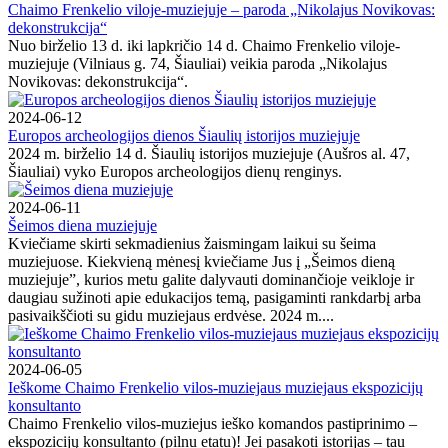
Chaimo Frenkelio viloje-muziejuje – paroda „Nikolajus Novikovas:
dekonstrukcija“
Nuo birželio 13 d. iki lapkričio 14 d. Chaimo Frenkelio viloje-
muziejuje (Vilniaus g. 74, Šiauliai) veikia paroda „Nikolajus
Novikovas: dekonstrukcija“.
2024-06-12
Europos archeologijos dienos Šiaulių istorijos muziejuje
2024 m. birželio 14 d. Šiaulių istorijos muziejuje (Aušros al. 47,
Šiauliai) vyko Europos archeologijos dienų renginys.
2024-06-11
Šeimos diena muziejuje
Kviečiame skirti sekmadienius žaismingam laikui su šeima
muziejuose. Kiekvieną mėnesį kviečiame Jus į „Šeimos dieną
muziejuje”, kurios metu galite dalyvauti dominančioje veikloje ir
daugiau sužinoti apie edukacijos temą, pasigaminti rankdarbį arba
pasivaikščioti su gidu muziejaus erdvėse. 2024 m....
2024-06-05
Ieškome Chaimo Frenkelio vilos-muziejaus muziejaus ekspozicijų
konsultanto
Chaimo Frenkelio vilos-muziejus ieško komandos pastiprinimo –
ekspozicijų konsultanto (pilnu etatu)! Jei pasakoti istorijas – tau