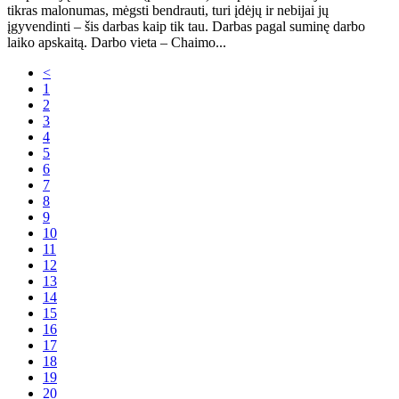
tikras malonumas, mėgsti bendrauti, turi įdėjų ir nebijai jų
įgyvendinti – šis darbas kaip tik tau. Darbas pagal suminę darbo
laiko apskaitą. Darbo vieta – Chaimo...
<
1
2
3
4
5
6
7
8
9
10
11
12
13
14
15
16
17
18
19
20