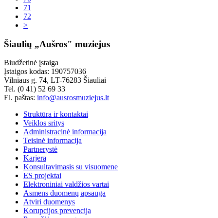
71
72
>
Šiaulių „Aušros" muziejus
Biudžetinė įstaiga
Įstaigos kodas: 190757036
Vilniaus g. 74, LT-76283 Šiauliai
Tel. (0 41) 52 69 33
El. paštas:
info@ausrosmuziejus.lt
Struktūra ir kontaktai
Veiklos sritys
Administracinė informacija
Teisinė informacija
Partnerystė
Karjera
Konsultavimasis su visuomene
ES projektai
Elektroniniai valdžios vartai
Asmens duomenų apsauga
Atviri duomenys
Korupcijos prevencija