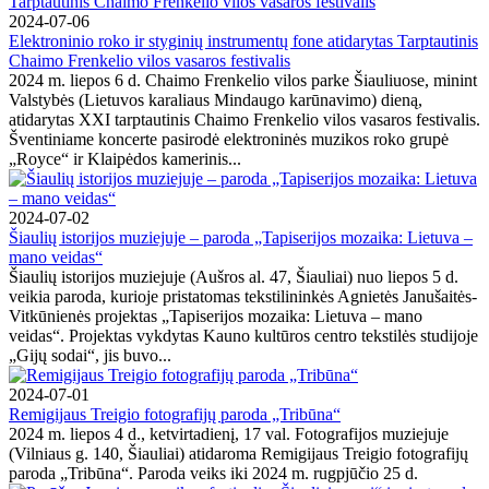
2024-07-06
Elektroninio roko ir styginių instrumentų fone atidarytas Tarptautinis
Chaimo Frenkelio vilos vasaros festivalis
2024 m. liepos 6 d. Chaimo Frenkelio vilos parke Šiauliuose, minint
Valstybės (Lietuvos karaliaus Mindaugo karūnavimo) dieną,
atidarytas XXI tarptautinis Chaimo Frenkelio vilos vasaros festivalis.
Šventiniame koncerte pasirodė elektroninės muzikos roko grupė
„Royce“ ir Klaipėdos kamerinis...
2024-07-02
Šiaulių istorijos muziejuje – paroda „Tapiserijos mozaika: Lietuva –
mano veidas“
Šiaulių istorijos muziejuje (Aušros al. 47, Šiauliai) nuo liepos 5 d.
veikia paroda, kurioje pristatomas tekstilininkės Agnietės Janušaitės-
Vitkūnienės projektas „Tapiserijos mozaika: Lietuva – mano
veidas“. Projektas vykdytas Kauno kultūros centro tekstilės studijoje
„Gijų sodai“, jis buvo...
2024-07-01
Remigijaus Treigio fotografijų paroda „Tribūna“
2024 m. liepos 4 d., ketvirtadienį, 17 val. Fotografijos muziejuje
(Vilniaus g. 140, Šiauliai) atidaroma Remigijaus Treigio fotografijų
paroda „Tribūna“. Paroda veiks iki 2024 m. rugpjūčio 25 d.