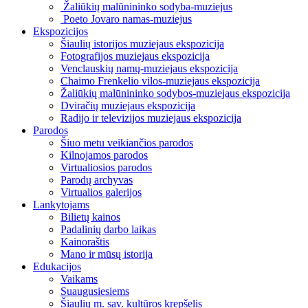
Žaliūkių malūnininko sodyba-muziejus
Poeto Jovaro namas-muziejus
Ekspozicijos
Šiaulių istorijos muziejaus ekspozicija
Fotografijos muziejaus ekspozicija
Venclauskių namų-muziejaus ekspozicija
Chaimo Frenkelio vilos-muziejaus ekspozicija
Žaliūkių malūnininko sodybos-muziejaus ekspozicija
Dviračių muziejaus ekspozicija
Radijo ir televizijos muziejaus ekspozicija
Parodos
Šiuo metu veikiančios parodos
Kilnojamos parodos
Virtualiosios parodos
Parodų archyvas
Virtualios galerijos
Lankytojams
Bilietų kainos
Padalinių darbo laikas
Kainoraštis
Mano ir mūsų istorija
Edukacijos
Vaikams
Suaugusiesiems
Šiaulių m. sav. kultūros krepšelis