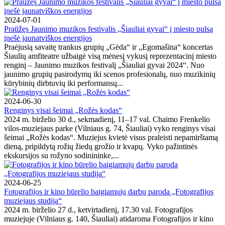
2024-07-01
Praūžęs Jaunimo muzikos festivalis „Šiauliai gyvai“ į miesto pulsą
įnešė jaunatviškos energijos
Praėjusią savaitę trankus grupių „Gėda“ ir „Egomašina“ koncertas
Šiaulių amfiteatre užbaigė visą mėnesį vykusį reprezentacinį miesto
renginį – Jaunimo muzikos festivalį „Šiauliai gyvai 2024“. Nuo
jaunimo grupių pasirodymų iki scenos profesionalų, nuo muzikinių
kūrybinių dirbtuvių iki performansų...
2024-06-30
Renginys visai šeimai „Rožės kodas“
2024 m. birželio 30 d., sekmadienį, 11–17 val. Chaimo Frenkelio
vilos-muziejaus parke (Vilniaus g. 74, Šiauliai) vyko renginys visai
šeimai „Rožės kodas“. Muziejus kvietė visus praleisti nepamirštamą
dieną, pripildytą rožių žiedų grožio ir kvapų. Vyko pažintinės
ekskursijos su rožyno sodinininke,...
2024-06-25
Fotografijos ir kino būrelio baigiamųjų darbų paroda „Fotografijos
muziejaus studija“
2024 m. birželio 27 d., ketvirtadienį, 17.30 val. Fotografijos
muziejuje (Vilniaus g. 140, Šiauliai) atidaroma Fotografijos ir kino