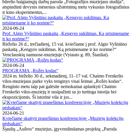
būrelio baigiamųjų darbų paroda „Fotografijos muziejaus studija“,
atspindinti devynis mėnesius užsiėmimų metu vykusius fotografinius
ir kino eksperimentus,...
2024-06-24
Prof. Algio Vyšniūno paskaita „Kengyro sukilimas. Ką prisimename
ir ko norime?“
Birželio 26 d., trečiadienį, 15 val. kviečiame į prof. Algio Vyšniūno
paskaitą „Kengyro sukilimas. Ką prisimename ir ko norime?“
Venclauskių namuose-muziejuje (Vytauto g. 89, Šiauliai).
2024-06-24
PROGRAMA „Rožės kodas“
2024 m. birželio 30 d., sekmadienį, 11–17 val. Chaimo Frenkelio
vilos-muziejaus parke vyks renginys visai šeimai „Rožės kodas“.
Renginio metu taip pat galėsite nemokamai aplankyti Chaimo
Frenkelio vilos-muziejų ir susipažinti su jo turtinga istorija bei
ekspozicijomis. Ši istorinė vila ir jos...
2024-06-21
Kviečiame skaityti pranešimus konferencijoje „Muziejų kolekcijų
pėdsakais“
Šiaulių „Aušros“ muziejus, įgyvendindamas projektą „Paroda