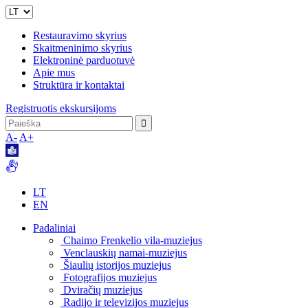
Restauravimo skyrius
Skaitmeninimo skyrius
Elektroninė parduotuvė
Apie mus
Struktūra ir kontaktai
Registruotis ekskursijoms
A-
A+
LT
EN
Padaliniai
Chaimo Frenkelio vila-muziejus
Venclauskių namai-muziejus
Šiaulių istorijos muziejus
Fotografijos muziejus
Dviračių muziejus
Radijo ir televizijos muziejus