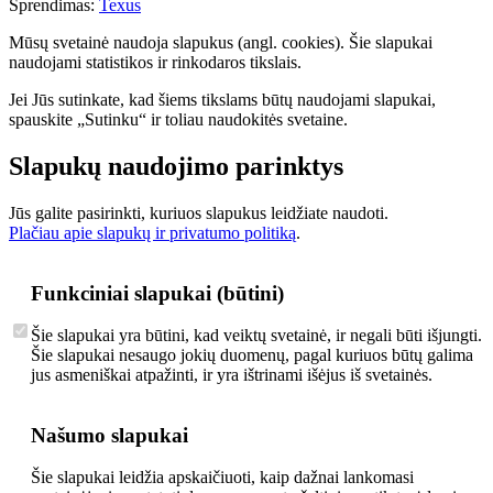
Sprendimas:
Texus
Mūsų svetainė naudoja slapukus (angl. cookies). Šie slapukai
naudojami statistikos ir rinkodaros tikslais.
Jei Jūs sutinkate, kad šiems tikslams būtų naudojami slapukai,
spauskite „Sutinku“ ir toliau naudokitės svetaine.
Slapukų naudojimo parinktys
Jūs galite pasirinkti, kuriuos slapukus leidžiate naudoti.
Plačiau apie slapukų ir privatumo politiką
.
Funkciniai slapukai (būtini)
Šie slapukai yra būtini, kad veiktų svetainė, ir negali būti išjungti.
Šie slapukai nesaugo jokių duomenų, pagal kuriuos būtų galima
jus asmeniškai atpažinti, ir yra ištrinami išėjus iš svetainės.
Našumo slapukai
Šie slapukai leidžia apskaičiuoti, kaip dažnai lankomasi