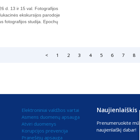
6 d. 13 ir 15 val. Fotografijos
dukacinės ekskursijos parodoje
us fotografijos studija. Epochų
<
1
2
3
4
5
6
7
8
Naujienlaiškis
Elektroniniai valdžios vartai
Asmens duomenų apsauga
Prenumeruokite mū
Atviri duomenys
naujienlaiškį dabar!
Korupcijos prevencija
Pranešėjų apsauga