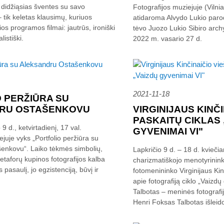
e didžiąsias šventes su savo
Fotografijos muziejuje (Vilnia
– tik keletas klausimų, kuriuos
atidaroma Alvydo Lukio paro
os programos filmai: jautrūs, ironiški
tėvo Juozo Lukio Sibiro archy
listiški.
2022 m. vasario 27 d.
2021-11-18
 PERŽIŪRA SU
RU OSTAŠENKOVU
VIRGINIJAUS KINČI
PASKAITŲ CIKLAS 
 d., ketvirtadienį, 17 val.
GYVENIMAI VI"
ejuje vyks „Portfolio peržiūra su
enkovu“. Laiko tėkmės simbolių,
Lapkričio 9 d. – 18 d. kvieči
taforų kupinos fotografijos kalba
charizmatiškojo menotyrininko
pasaulį, jo egzistenciją, būvį ir
fotomenininko Virginijaus Kin
apie fotografiją ciklo „Vaizd
Talbotas – meninės fotografi
Henri Foksas Talbotas išleido