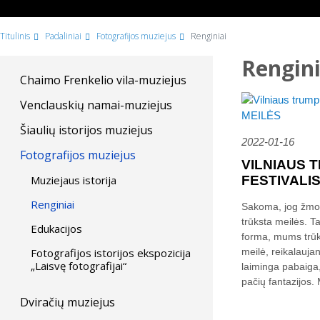
Titulinis
Padaliniai
Fotografijos muziejus
Renginiai
Rengini
Chaimo Frenkelio vila-muziejus
Venclauskių namai-muziejus
Šiaulių istorijos muziejus
2022-01-16
Fotografijos muziejus
VILNIAUS 
FESTIVALIS.
Muziejaus istorija
Renginiai
Sakoma, jog žmonė
trūksta meilės. Ta
Edukacijos
forma, mums trūks
meilė, reikalauja
Fotografijos istorijos ekspozicija
„Laisvę fotografijai“
laiminga pabaiga,
pačių fantazijos. 
Dviračių muziejus