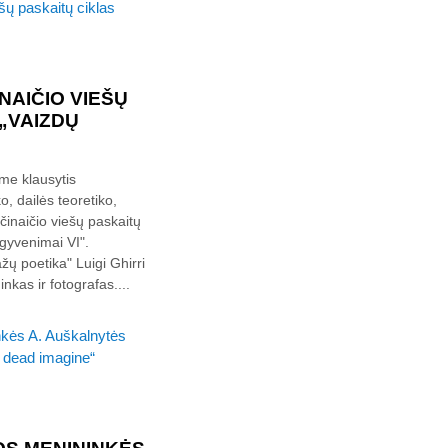
NAIČIO VIEŠŲ
„VAIZDŲ
ame klausytis
, dailės teoretiko,
činaičio viešų paskaitų
 gyvenimai VI".
ažų poetika" Luigi Ghirri
nkas ir fotografas....