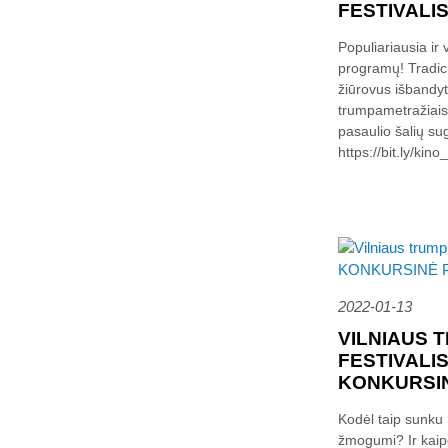
FESTIVALIS
Populiariausia ir 
programų! Tradici
žiūrovus išbandyt
trumpametražiais f
pasaulio šalių su
https://bit.ly/kino
2022-01-13
VILNIAUS 
FESTIVALI
KONKURSI
Kodėl taip sunku 
žmogumi? Ir kaipg