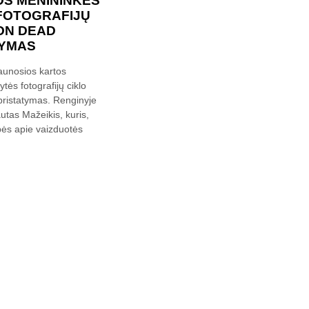
S MENININKĖS
FOTOGRAFIJŲ
ION DEAD
TYMAS
jaunosios kartos
ės fotografijų ciklo
pristatymas. Renginyje
autas Mažeikis, kuris,
ės apie vaizduotės