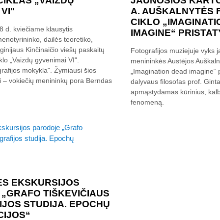
CIKLAS „VAIZDŲ
JAUNOSIOS KARTO
VI"
A. AUŠKALNYTĖS 
CIKLO „IMAGINAT
18 d. kviečiame klausytis
IMAGINE“ PRISTA
enotyrininko, dailės teoretiko,
ginijaus Kinčinaičio viešų paskaitų
Fotografijos muziejuje vyks 
iklo „Vaizdų gyvenimai VI".
menininkės Austėjos Auškalnyt
grafijos mokykla". Žymiausi šios
„Imagination dead imagine“ 
i – vokiečių menininkų pora Berndas
dalyvaus filosofas prof. Gint
apmąstydamas kūrinius, kalb
fenomeną.
ĖS EKSKURSIJOS
„GRAFO TIŠKEVIČIAUS
JOS STUDIJA. EPOCHŲ
CIJOS“