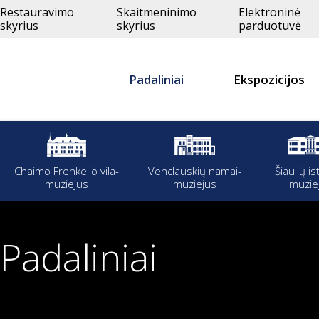
Restauravimo
Skaitmeninimo
Elektroninė
skyrius
skyrius
parduotuvė
Padaliniai
Ekspozicijos
Chaimo Frenkelio vila-
Venclauskių namai-
Šiaulių is
muziejus
muziejus
muzie
Padaliniai