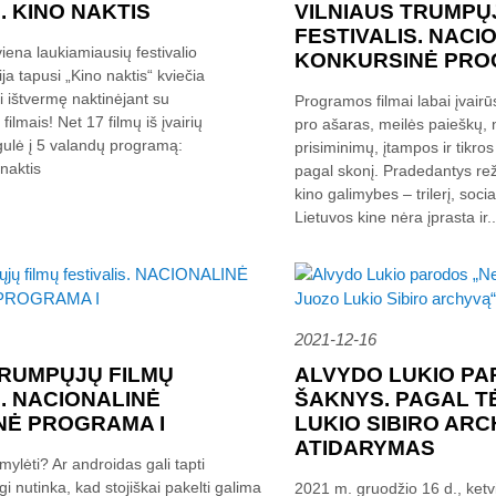
. KINO NAKTIS
VILNIAUS TRUMPŲ
FESTIVALIS. NACI
viena laukiamiausių festivalio
KONKURSINĖ PROG
ja tapusi „Kino naktis“ kviečia
i ištvermę naktinėjant su
Programos filmai labai įvairū
ilmais! Net 17 filmų iš įvairių
pro ašaras, meilės paieškų, 
gulė į 5 valandų programą:
prisiminimų, įtampos ir tikr
_naktis
pagal skonį. Pradedantys reži
kino galimybes – trilerį, soc
Lietuvos kine nėra įprasta ir..
2021-12-16
TRUMPŲJŲ FILMŲ
ALVYDO LUKIO PA
S. NACIONALINĖ
ŠAKNYS. PAGAL T
NĖ PROGRAMA I
LUKIO SIBIRO AR
ATIDARYMAS
mylėti? Ar androidas gali tapti
i nutinka, kad stojiškai pakelti galima
2021 m. gruodžio 16 d., ketvi