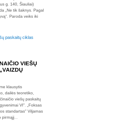
us g. 140, Šiauliai)
da „Ne tik šaknys. Pagal
vą“. Paroda veiks iki
NAIČIO VIEŠŲ
„VAIZDŲ
ame klausytis
, dailės teoretiko,
činaičio viešų paskaitų
ų gyvenimai VI". „Foksas
jos standartas" Viljamas
 pirmąjį...