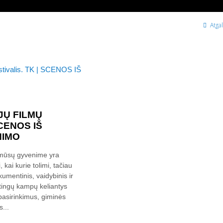
Atgal
JŲ FILMŲ
SCENOS IŠ
NIMO
i mūsų gyvenime yra
 kai kurie tolimi, tačiau
mentinis, vaidybinis ir
irtingų kampų keliantys
 pasirinkimus, giminės
s...