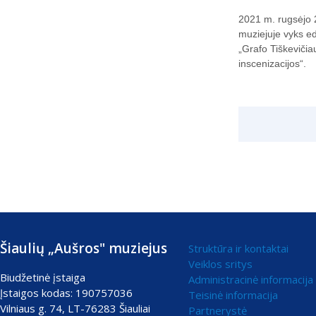
2021 m. rugsėjo 2
muziejuje vyks e
„Grafo Tiškevičia
inscenizacijos“.
Šiaulių „Aušros" muziejus
Struktūra ir kontaktai
Veiklos sritys
Biudžetinė įstaiga
Administracinė informacija
Įstaigos kodas: 190757036
Teisinė informacija
Vilniaus g. 74, LT-76283 Šiauliai
Partnerystė