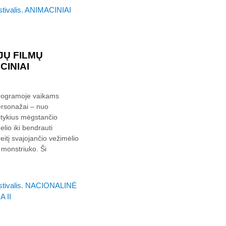
JŲ FILMŲ
CINIAI
programoje vaikams
personažai – nuo
otykius mėgstančio
elio iki bendrauti
eitį svajojančio vežimėlio
 monstriuko. Ši