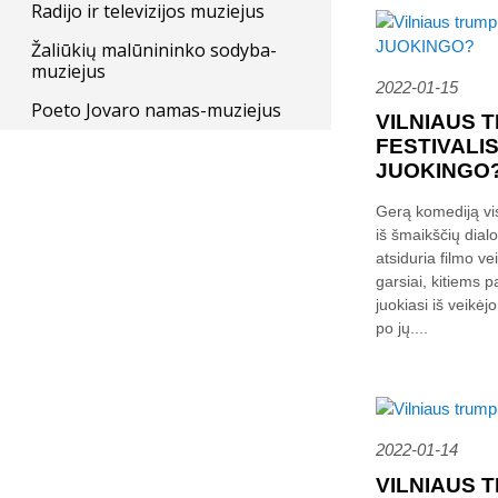
Radijo ir televizijos muziejus
Žaliūkių malūnininko sodyba-
muziejus
2022-01-15
Poeto Jovaro namas-muziejus
VILNIAUS 
FESTIVALIS
JUOKINGO
Gerą komediją visi
iš šmaikščių dialo
atsiduria filmo ve
garsiai, kitiems 
juokiasi iš veikėjo
po jų....
2022-01-14
VILNIAUS 