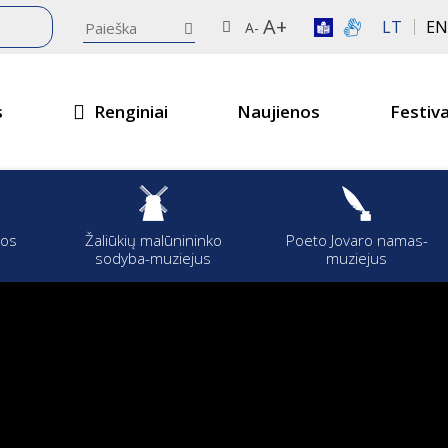
A+
LT
EN
A-
s
Renginiai
Naujienos
Festiva
jos
Žaliūkių malūnininko
Poeto Jovaro namas-
sodyba-muziejus
muziejus