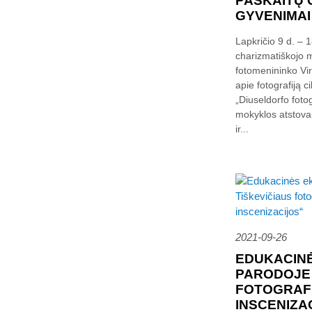
PASKAITŲ 
GYVENIMAI 
Lapkričio 9 d. – 
charizmatiškojo m
fotomenininko Vir
apie fotografiją c
„Diuseldorfo foto
mokyklos atstova
ir...
2021-09-26
EDUKACIN
PARODOJE 
FOTOGRAFI
INSCENIZA