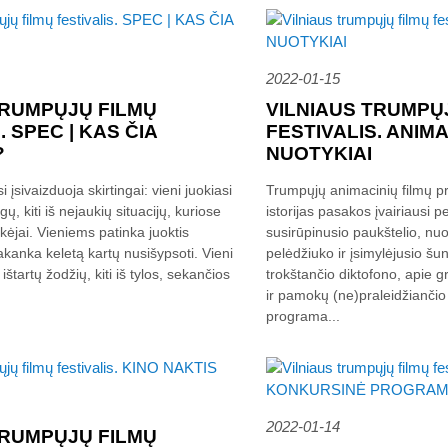
2022-01-15
TRUMPŲJŲ FILMŲ
VILNIAUS TRUMPŲ
. SPEC | KAS ČIA
FESTIVALIS. ANIMA
?
NUOTYKIAI
 įsivaizduoja skirtingai: vieni juokiasi
Trumpųjų animacinių filmų 
gų, kiti iš nejaukių situacijų, kuriose
istorijas pasakos įvairiausi 
ikėjai. Vieniems patinka juoktis
susirūpinusio paukštelio, nu
pakanka keletą kartų nusišypsoti. Vieni
pelėdžiuko ir įsimylėjusio šun
 ištartų žodžių, kiti iš tylos, sekančios
trokštančio diktofono, apie gr
ir pamokų (ne)praleidžiančio
programa...
2022-01-14
TRUMPŲJŲ FILMŲ