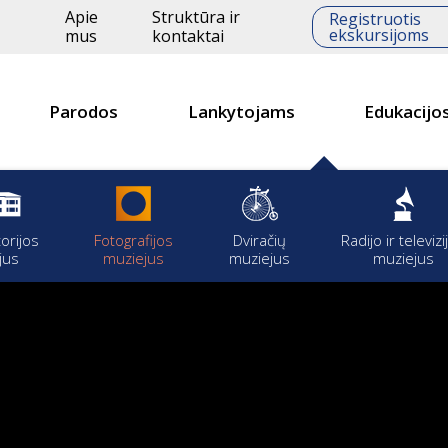
Apie
Struktūra ir
Registruotis
ekskursijoms
mus
kontaktai
Parodos
Lankytojams
Edukacijo
torijos
Fotografijos
Dviračių
Radijo ir televizi
jus
muziejus
muziejus
muziejus