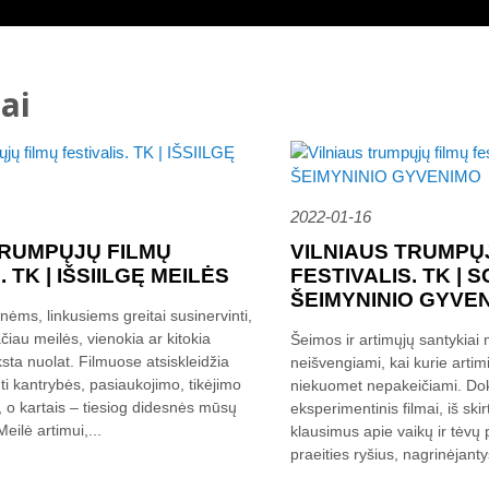
ai
2022-01-16
TRUMPŲJŲ FILMŲ
VILNIAUS TRUMPŲ
 TK | IŠSIILGĘ MEILĖS
FESTIVALIS. TK | 
ŠEIMYNINIO GYVE
ms, linkusiems greitai susinervinti,
čiau meilės, vienokia ar kitokia
Šeimos ir artimųjų santykia
ta nuolat. Filmuose atsiskleidžia
neišvengiami, kai kurie artimi,
nti kantrybės, pasiaukojimo, tikėjimo
niekuomet nepakeičiami. Doku
 o kartais – tiesiog didesnės mūsų
eksperimentinis filmai, iš sk
Meilė artimui,...
klausimus apie vaikų ir tėvų
praeities ryšius, nagrinėjanty