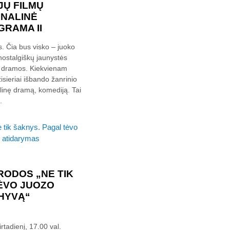
JŲ FILMŲ
ONALINĖ
RAMA II
s. Čia bus visko – juoko
nostalgiškų jaunystės
os dramos. Kiekvienam
sieriai išbando žanrinio
ialinę dramą, komediją. Tai
.
RODOS „NE TIK
ĖVO JUOZO
CHYVĄ“
rtadienį, 17.00 val.