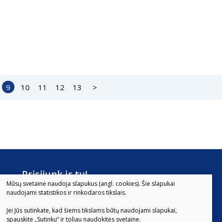
9
10
11
12
13
>
Prisijunk ir tu!
Mūsų svetainė naudoja slapukus (angl. cookies). Šie slapukai
naudojami statistikos ir rinkodaros tikslais.
sų
Jei Jūs sutinkate, kad šiems tikslams būtų naudojami slapukai,
spauskite „Sutinku“ ir toliau naudokitės svetaine.