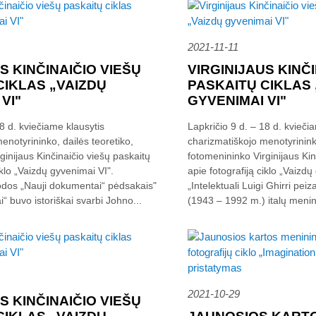
2021-11-11
S KINČINAIČIO VIEŠŲ
VIRGINIJAUS KINČI
CIKLAS „VAIZDŲ
PASKAITŲ CIKLAS 
VI"
GYVENIMAI VI"
18 d. kviečiame klausytis
Lapkričio 9 d. – 18 d. kvieči
enotyrininko, dailės teoretiko,
charizmatiškojo menotyrininko
ginijaus Kinčinaičio viešų paskaitų
fotomenininko Virginijaus Kin
iklo „Vaizdų gyvenimai VI".
apie fotografiją ciklo „Vaizdų
dos „Nauji dokumentai“ pėdsakais"
„Intelektuali Luigi Ghirri peiz
“ buvo istoriškai svarbi Johno...
(1943 – 1992 m.) italų menini
2021-10-29
S KINČINAIČIO VIEŠŲ