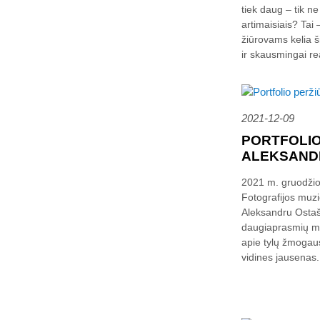
tiek daug – tik n
artimaisiais? Tai 
žiūrovams kelia ši
ir skausmingai rea
2021-12-09
PORTFOLIO
ALEKSAND
2021 m. gruodžio 9
Fotografijos muzi
Aleksandru Ostaš
daugiaprasmių me
apie tylų žmogaus 
vidines jausenas.