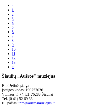
<
1
2
3
4
5
6
7
8
9
10
11
12
13
>
Šiaulių „Aušros" muziejus
Biudžetinė įstaiga
Įstaigos kodas: 190757036
Vilniaus g. 74, LT-76283 Šiauliai
Tel. (0 41) 52 69 33
El. paštas:
info@ausrosmuziejus.lt