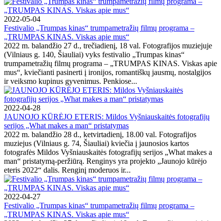
2022-05-04
Festivalio „Trumpas kinas“ trumpametražių filmų programa –
„TRUMPAS KINAS. Viskas apie mus“
2022 m. balandžio 27 d., trečiadienį, 18 val. Fotografijos muziejuje
(Vilniaus g. 140, Šiauliai) vyks festivalio „Trumpas kinas“
trumpametražių filmų programa – „TRUMPAS KINAS. Viskas apie
mus“, kviečianti pasinerti į ironijos, romantiškų jausmų, nostalgijos
ir veiksmo kupinus gyvenimus. Penkiose...
2022-04-28
JAUNOJO KŪRĖJO ETERIS: Mildos Vyšniauskaitės fotografijų
serijos „What makes a man“ pristatymas
2022 m. balandžio 28 d., ketvirtadienį, 18.00 val. Fotografijos
muziejus (Vilniaus g. 74, Šiauliai) kviečia į jaunosios kartos
fotografės Mildos Vyšniauskaitės fotografijų serijos „What makes a
man“ pristatymą-peržiūrą. Renginys yra projekto „Jaunojo kūrėjo
eteris 2022“ dalis. Renginį moderuos ir...
2022-04-27
Festivalio „Trumpas kinas“ trumpametražių filmų programa –
„TRUMPAS KINAS. Viskas apie mus“