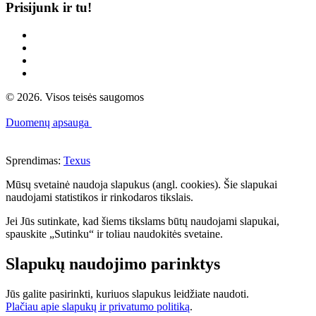
Prisijunk ir tu!
© 2026. Visos teisės saugomos
Duomenų apsauga
Sprendimas:
Texus
Mūsų svetainė naudoja slapukus (angl. cookies). Šie slapukai
naudojami statistikos ir rinkodaros tikslais.
Jei Jūs sutinkate, kad šiems tikslams būtų naudojami slapukai,
spauskite „Sutinku“ ir toliau naudokitės svetaine.
Slapukų naudojimo parinktys
Jūs galite pasirinkti, kuriuos slapukus leidžiate naudoti.
Plačiau apie slapukų ir privatumo politiką
.