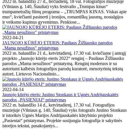
2022 m. balandžio 27 d., trečiadienį, 18 val. Fotografijos muziejuje
(Vilniaus g. 140, Šiauliai) vyks festivalio „Trumpas kinas“
trumpametražių filmų programa – „TRUMPAS KINAS. Viskas apie
mus“, kviečianti pasinerti į ironijos, romantiškų jausmų, nostalgijos
ir veiksmo kupinus gyvenimus. Penkiose...
2022-04-21
JAUNOJO KŪRĖJO ETERIS: Pauliaus Žižliausko parodos
„Mama nesužinos" pristatymas
2022 m. balandžio 21 d., ketvirtadienį, 17.30 val. kviečiame į antrąjį
projekto „Jaunojo kūrėjo eteris 2022“ renginį – Pauliaus Žižliausko
parodos „Mama nesužinos“ pristatymą. Renginį moderuos ir su
autoriumi kalbėsis fotografijos parodų kuratorė, menotyrinių tekstų
autorė, Lietuvos Nacionalinio...
2022-04-14
Jaunojo kūrėjo eteris: Justino Stonkaus ir Ugnės Andrijauskaitės
parodos „PASIENIAI“ pristatymas
2022 m. balandžio 14 d., ketvirtadienį, 17.30 val. Fotografijos
muziejuje (Vilniaus g. 140, Šiauliai) vyks fotografo Justino Stonkaus
ir istorikės Ugnės Marijos Andrijauskaitės kūrybinio projekto
„Pasieniai“ pristatymas. Projekte susijungia fotografija ir sakytinės
istorijos tekstai, pasakojantys...