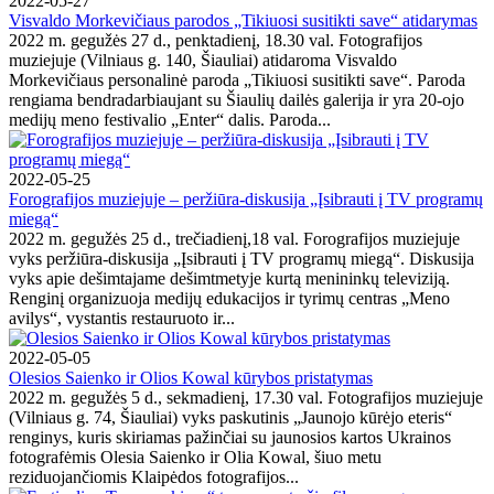
2022-05-27
Visvaldo Morkevičiaus parodos „Tikiuosi susitikti save“ atidarymas
2022 m. gegužės 27 d., penktadienį, 18.30 val. Fotografijos
muziejuje (Vilniaus g. 140, Šiauliai) atidaroma Visvaldo
Morkevičiaus personalinė paroda „Tikiuosi susitikti save“. Paroda
rengiama bendradarbiaujant su Šiaulių dailės galerija ir yra 20-ojo
medijų meno festivalio „Enter“ dalis. Paroda...
2022-05-25
Forografijos muziejuje – peržiūra-diskusija „Įsibrauti į TV programų
miegą“
2022 m. gegužės 25 d., trečiadienį,18 val. Forografijos muziejuje
vyks peržiūra-diskusija „Įsibrauti į TV programų miegą“. Diskusija
vyks apie dešimtajame dešimtmetyje kurtą menininkų televiziją.
Renginį organizuoja medijų edukacijos ir tyrimų centras „Meno
avilys“, vystantis restauruoto ir...
2022-05-05
Olesios Saienko ir Olios Kowal kūrybos pristatymas
2022 m. gegužės 5 d., sekmadienį, 17.30 val. Fotografijos muziejuje
(Vilniaus g. 74, Šiauliai) vyks paskutinis „Jaunojo kūrėjo eteris“
renginys, kuris skiriamas pažinčiai su jaunosios kartos Ukrainos
fotografėmis Olesia Saienko ir Olia Kowal, šiuo metu
reziduojančiomis Klaipėdos fotografijos...