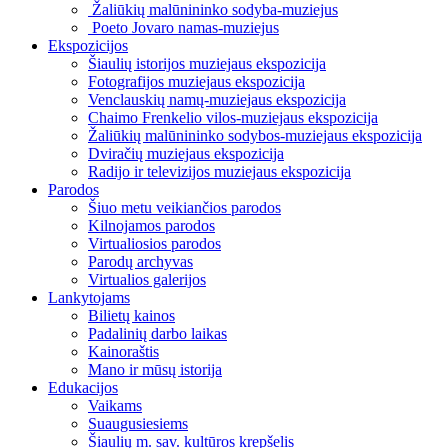
Žaliūkių malūnininko sodyba-muziejus
Poeto Jovaro namas-muziejus
Ekspozicijos
Šiaulių istorijos muziejaus ekspozicija
Fotografijos muziejaus ekspozicija
Venclauskių namų-muziejaus ekspozicija
Chaimo Frenkelio vilos-muziejaus ekspozicija
Žaliūkių malūnininko sodybos-muziejaus ekspozicija
Dviračių muziejaus ekspozicija
Radijo ir televizijos muziejaus ekspozicija
Parodos
Šiuo metu veikiančios parodos
Kilnojamos parodos
Virtualiosios parodos
Parodų archyvas
Virtualios galerijos
Lankytojams
Bilietų kainos
Padalinių darbo laikas
Kainoraštis
Mano ir mūsų istorija
Edukacijos
Vaikams
Suaugusiesiems
Šiaulių m. sav. kultūros krepšelis