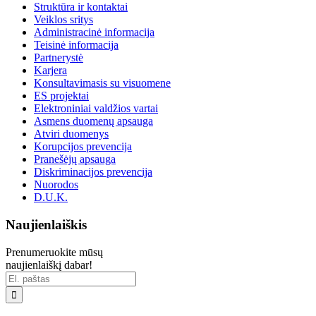
Struktūra ir kontaktai
Veiklos sritys
Administracinė informacija
Teisinė informacija
Partnerystė
Karjera
Konsultavimasis su visuomene
ES projektai
Elektroniniai valdžios vartai
Asmens duomenų apsauga
Atviri duomenys
Korupcijos prevencija
Pranešėjų apsauga
Diskriminacijos prevencija
Nuorodos
D.U.K.
Naujienlaiškis
Prenumeruokite mūsų
naujienlaiškį dabar!
