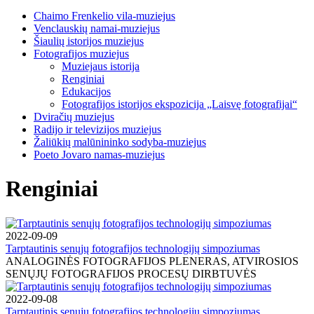
Chaimo Frenkelio vila-muziejus
Venclauskių namai-muziejus
Šiaulių istorijos muziejus
Fotografijos muziejus
Muziejaus istorija
Renginiai
Edukacijos
Fotografijos istorijos ekspozicija „Laisvę fotografijai“
Dviračių muziejus
Radijo ir televizijos muziejus
Žaliūkių malūnininko sodyba-muziejus
Poeto Jovaro namas-muziejus
Renginiai
2022-09-09
Tarptautinis senųjų fotografijos technologijų simpoziumas
ANALOGINĖS FOTOGRAFIJOS PLENERAS, ATVIROSIOS
SENŲJŲ FOTOGRAFIJOS PROCESŲ DIRBTUVĖS
2022-09-08
Tarptautinis senųjų fotografijos technologijų simpoziumas