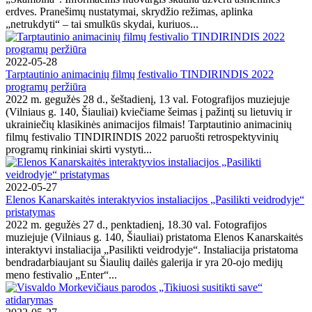
erdves. Pranešimų nustatymai, skrydžio režimas, aplinka
„netrukdyti“ – tai smulkūs skydai, kuriuos...
2022-05-28
Tarptautinio animacinių filmų festivalio TINDIRINDIS 2022
programų peržiūra
2022 m. gegužės 28 d., šeštadienį, 13 val. Fotografijos muziejuje
(Vilniaus g. 140, Šiauliai) kviečiame šeimas į pažintį su lietuvių ir
ukrainiečių klasikinės animacijos filmais! Tarptautinio animacinių
filmų festivalio TINDIRINDIS 2022 paruošti retrospektyvinių
programų rinkiniai skirti vystyti...
2022-05-27
Elenos Kanarskaitės interaktyvios instaliacijos „Pasilikti veidrodyje“
pristatymas
2022 m. gegužės 27 d., penktadienį, 18.30 val. Fotografijos
muziejuje (Vilniaus g. 140, Šiauliai) pristatoma Elenos Kanarskaitės
interaktyvi instaliacija „Pasilikti veidrodyje“. Instaliacija pristatoma
bendradarbiaujant su Šiaulių dailės galerija ir yra 20-ojo medijų
meno festivalio „Enter“...