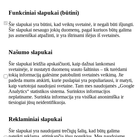
Funkciniai slapukai (būtini)
Šie slapukai yra būtini, kad veiktų svetainė, ir negali būti išjungti.
Šie slapukai nesaugo jokių duomenų, pagal kuriuos būtų galima
jus asmeniškai atpažinti, ir yra ištrinami išėjus iš svetainės.
Našumo slapukai
Šie slapukai leidžia apskaičiuoti, kaip dažnai lankomasi
svetainėje, ir nustatyti duomenų srauto šaltinius – tik turėdami
tokią informaciją galėsime patobulinti svetainės veikimą. Jie
padeda mums atskirti, kurie puslapiai yra populiariausi, ir matyti,
kaip vartotojai naudojasi svetaine. Tam mes naudojamės „Google
Analytics“ statistikos sistema. Surinktos informacijos
neplatiname. Surinkta informacija yra visiškai anonimiška ir
tiesiogiai jūsų neidentifikuoja.
Reklaminiai slapukai
Šie slapukai yra naudojami trečiųjų šalių, kad būtų galima
pateikti reklamą, atitinkančią jūsų poreikius. Mes naudojame