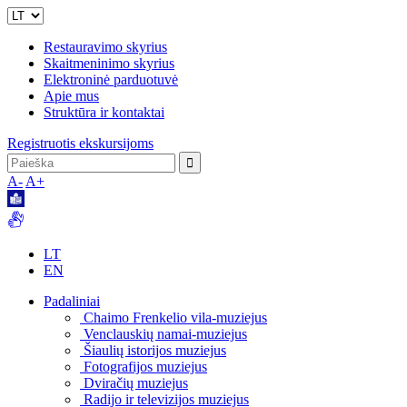
Restauravimo skyrius
Skaitmeninimo skyrius
Elektroninė parduotuvė
Apie mus
Struktūra ir kontaktai
Registruotis ekskursijoms
A-
A+
LT
EN
Padaliniai
Chaimo Frenkelio vila-muziejus
Venclauskių namai-muziejus
Šiaulių istorijos muziejus
Fotografijos muziejus
Dviračių muziejus
Radijo ir televizijos muziejus