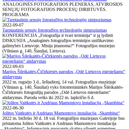
ANALOGINĖS FOTOGRAFIJOS PLENERAS, ATVIROSIOS
SENŲJŲ FOTOGRAFIJOS PROCESŲ DIRBTUVĖS.
PROGRAMA
2022-09-07
Tarptautinis senųjų fotografijos technologijų simpoziumas
KONFERENCIJA „Fotografija ir tvari terminija“ ir ją lydinti
DISKUSIJA „Analoginės fotografijos terminijos unifikavimo
galimybės Lietuvoje. Misija įmanoma?“ Fotografijos muziejus
(Vilniaus g. 140, Šiauliai, Lietuva).
2022-09-03
Marijos Šileikaitės-Čičirkienės parodos „Odė Lietuvos miesteliams“
atidarymas
2022 m. rugsėjo 3 d., šeštadienį, 14 val. Fotografijos muziejuje
(Vilniaus g. 140, Šiauliai) vyks fotomenininkės Marijos Šileikaitės-
Čičirkienės fotografijų parodos „Odė Lietuvos miesteliams“
atidarymas. Paroda veiks iki 2022 m. lapkričio 6 d.
2022-06-30
Jolitos Vaitkutės ir Andriaus Mamontovo instaliacija „Skambina“
2022 m. birželio 30 d. 18 val. Fotografijos muziejaus Galerijoje bus
pristatoma Jolitos Vaitkutės ir Andriaus Mamontovo instaliacija
„Skambina“. Informacinis nuovargis skatina užverti asmenines