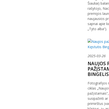
Šiauliai) bala
rašytojo, Nac
premijos laur
naujausios pr
sapnai apie ke
„Tyto alba“).
2025-03-26
NAUJOS P
PAŽĮSTAM
BINGELIS
Fotografijos 
ciklas „Naujo
pažįstamais“, 
susipažinti ar
primirštus įv
kūrėjus, jų a