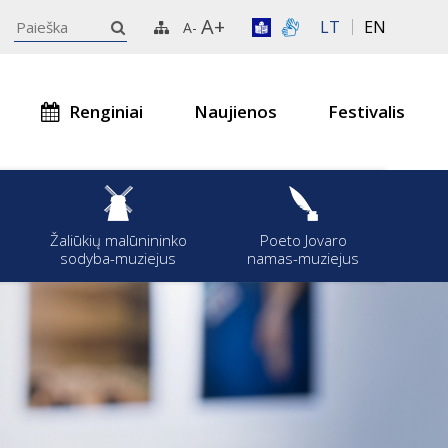
A+
LT
EN
A-
Renginiai
Naujienos
Festivalis
s
Žaliūkių malūnininko
Poeto Jovaro
sodyba-muziejus
namas-muziejus