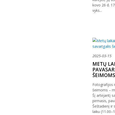
kovo 26 d. 17
vyks...
2025-03-15
METŲ LAI
PAVASAR
ŠEIMOM
Fotografijos 
šeimoms – met
Šį artėjantį s
pirmasis, pav
Šeštadienį ir
laiku (11.00–1