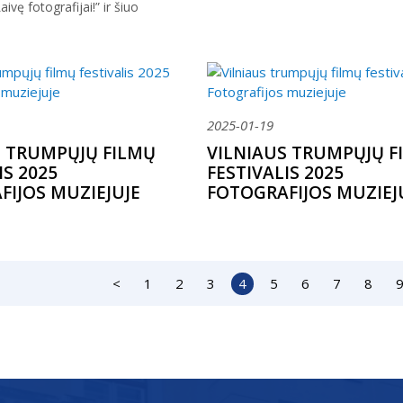
aivę fotografijai!” ir šiuo
2025-01-19
S TRUMPŲJŲ FILMŲ
VILNIAUS TRUMPŲJŲ F
IS 2025
FESTIVALIS 2025
FIJOS MUZIEJUJE
FOTOGRAFIJOS MUZIEJ
<
1
2
3
4
5
6
7
8