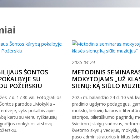
niai
2025-04-24
GILIJAUS ŠONTOS
METODINIS SEMINARA
POKALBYJE SU
MOKYTOJAMS „UŽ KLA
U POŽERSKIU
SIENŲ: KĄ SIŪLO MUZI
ės 7 d. 17.30 val. Fotografijos
2025 m. balandžio 24 d. 10 val. k
. Šontos parodos „Mokykla –
pradinio ugdymo pedagogus, ga
rdvėje, vyks pokalbis apie
mokslų, lietuvių kalbos ir literatūr
ybą kartu su vienu ryškiausių
istorijos, pilietiškumo pagrindų m
grafijos mokyklos atstovų
švietimo įstaigų vadovus, neform
žerskiu.
švietimo skyrių vedėjus, mokyklų
paso administratorius ir kitus švie