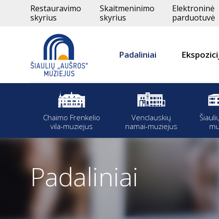
Restauravimo
Skaitmeninimo
Elektroninė
skyrius
skyrius
parduotuvė
Padaliniai
Ekspozici
Chaimo Frenkelio
Venclauskių
Šiauli
vila-muziejus
namai-muziejus
mu
Padaliniai