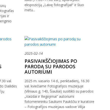
ekspoziciją „Laivę fotografijai!” ir šiuo
tuvų
metu...
otografas
jas ir
Renginio
2025-02-14
PASIVAIKŠČIOJIMAS PO
S
PARODĄ SU PARODOS
AUTORIUMI
.30 val.
2025 m. vasario 14 d., penktadienį, 16.30
do Dailidės
val. kviečiame Fotografijos muziejuje
ijų
(Vilniaus g. 140, Šiauliai) susitikti su parodos
„Vaizdai ir Regėjimai“ autoriumi
fotomenininku Sauliumi Paukščiu ir kuratore
– Fotografijos muziejaus vadove Vilija