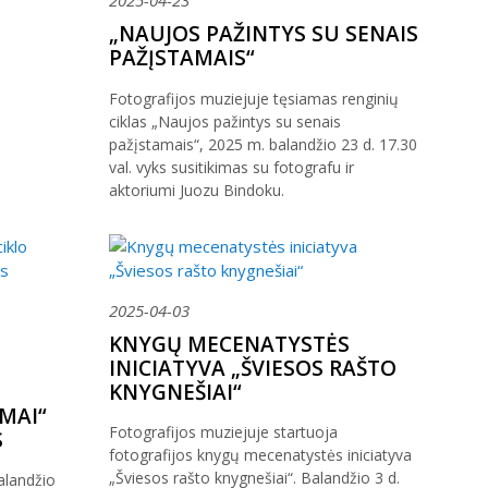
„NAUJOS PAŽINTYS SU SENAIS
PAŽĮSTAMAIS“
Fotografijos muziejuje tęsiamas renginių
ciklas „Naujos pažintys su senais
pažįstamais“, 2025 m. balandžio 23 d. 17.30
val. vyks susitikimas su fotografu ir
aktoriumi Juozu Bindoku.
2025-04-03
KNYGŲ MECENATYSTĖS
INICIATYVA „ŠVIESOS RAŠTO
KNYGNEŠIAI“
MAI“
Fotografijos muziejuje startuoja
S
fotografijos knygų mecenatystės iniciatyva
„Šviesos rašto knygnešiai“. Balandžio 3 d.
alandžio