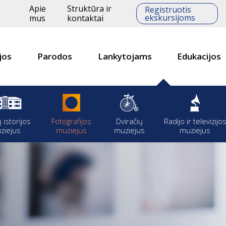
Apie
Struktūra ir
Registruotis
ekskursijoms
mus
kontaktai
jos
Parodos
Lankytojams
Edukacijos
ų istorijos
Fotografijos
Dviračių
Radijo ir televizijo
ziejus
muziejus
muziejus
muziejus