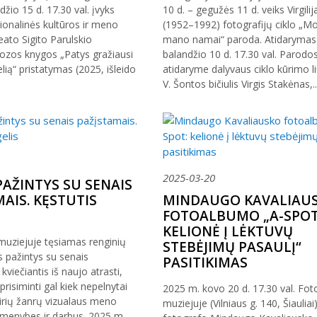
ndžio 15 d. 17.30 val. įvyks
10 d. – gegužės 11 d. veiks Virgili
ionalinės kultūros ir meno
(1952–1992) fotografijų ciklo „Mo
eato Sigito Parulskio
mano namai“ paroda. Atidarymas
ozos knygos „Patys gražiausi
balandžio 10 d. 17.30 val. Parodo
lią“ pristatymas (2025, išleido
atidaryme dalyvaus ciklo kūrimo li
V. Šontos bičiulis Virgis Stakėnas,..
2025-03-20
AŽINTYS SU SENAIS
AIS. KĘSTUTIS
MINDAUGO KAVALIAU
FOTOALBUMO „A-SPOT
KELIONĖ Į LĖKTUVŲ
muziejuje tęsiamas renginių
STEBĖJIMŲ PASAULĮ“
s pažintys su senais
PASITIKIMAS
kviečiantis iš naujo atrasti,
 prisiminti gal kiek nepelnytai
2025 m. kovo 20 d. 17.30 val. Fot
airių žanrų vizualaus meno
muziejuje (Vilniaus g. 140, Šiauliai
smenybes ir darbus. 2025 m.