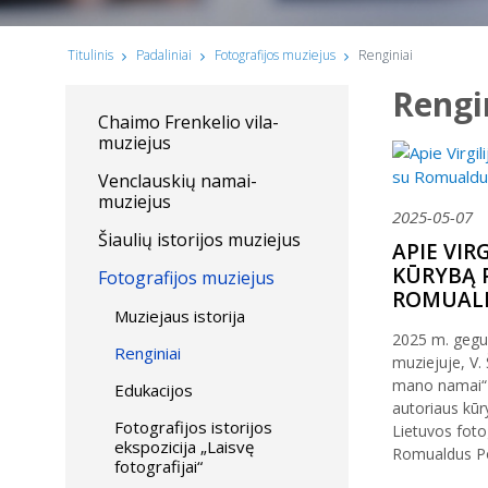
Titulinis
Padaliniai
Fotografijos muziejus
Renginiai
Rengi
Chaimo Frenkelio vila-
muziejus
Venclauskių namai-
muziejus
2025-05-07
Šiaulių istorijos muziejus
APIE VIR
KŪRYBĄ 
Fotografijos muziejus
ROMUALD
Muziejaus istorija
2025 m. geguž
Renginiai
muziejuje, V
mano namai“ e
Edukacijos
autoriaus kūr
Fotografijos istorijos
Lietuvos foto
ekspozicija „Laisvę
Romualdus Po
fotografijai“