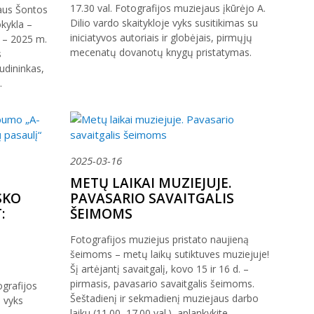
17.30 val. Fotografijos muziejaus įkūrėjo A.
jaus Šontos
Dilio vardo skaitykloje vyks susitikimas su
kykla –
iniciatyvos autoriais ir globėjais, pirmųjų
 – 2025 m.
mecenatų dovanotų knygų pristatymas.
s
udininkas,
.
2025-03-16
METŲ LAIKAI MUZIEJUJE.
SKO
PAVASARIO SAVAITGALIS
:
ŠEIMOMS
Fotografijos muziejus pristato naujieną
šeimoms – metų laikų sutiktuves muziejuje!
Šį artėjantį savaitgalį, kovo 15 ir 16 d. –
pirmasis, pavasario savaitgalis šeimoms.
ografijos
Šeštadienį ir sekmadienį muziejaus darbo
) vyks
laiku (11.00–17.00 val.), aplankykite