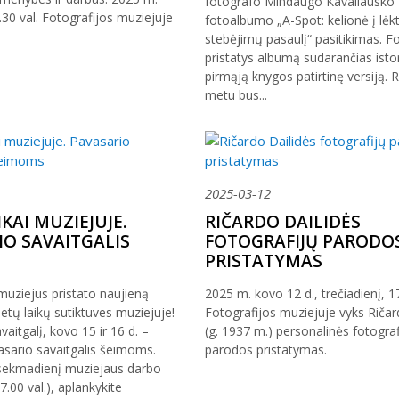
fotografo Mindaugo Kavaliausko
.30 val. Fotografijos muziejuje
fotoalbumo „A-Spot: kelionė į lėk
stebėjimų pasaulį“ pasitikimas. F
pristatys albumą sudarančias istori
pirmąją knygos patirtinę versiją. 
metu bus...
2025-03-12
KAI MUZIEJUJE.
RIČARDO DAILIDĖS
IO SAVAITGALIS
FOTOGRAFIJŲ PARODO
S
PRISTATYMAS
muziejus pristato naujieną
2025 m. kovo 12 d., trečiadienį, 17
ų laikų sutiktuves muziejuje!
Fotografijos muziejuje vyks Ričar
avaitgalį, kovo 15 ir 16 d. –
(g. 1937 m.) personalinės fotograf
asario savaitgalis šeimoms.
parodos pristatymas.
 sekmadienį muziejaus darbo
7.00 val.), aplankykite