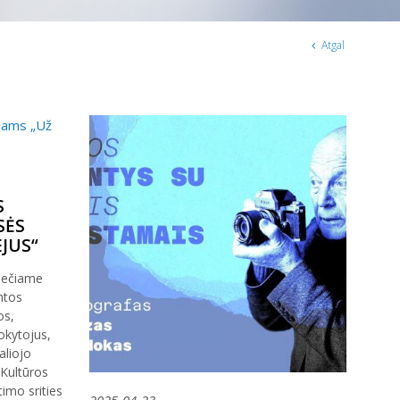
Atgal
S
SĖS
EJUS“
viečiame
mtos
os,
okytojus,
aliojo
 Kultūros
timo srities
2025-04-23