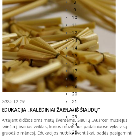
8
9
10
11
12
13
14
15
16
17
18
19
20
21
2025-12-19
22
EDUKACIJA „KALĖDINIAI ŽAISLAI IŠ ŠIAUDŲ“
23
Artėjant didžiosioms metų šventėms, Šiaulių „Aušros“ muziejus
24
kviečia į įvairias veiklas, kurios muziejaus padaliniuose vyks visą
25
gruodžio mėnesį. Edukacijos nuteiks šventiškai, padės pasigaminti