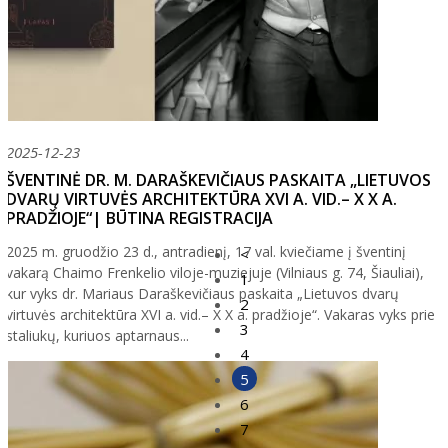
2025-12-23
ŠVENTINĖ DR. M. DARAŠKEVIČIAUS PASKAITA „LIETUVOS
DVARŲ VIRTUVĖS ARCHITEKTŪRA XVI A. VID.– X X A.
PRADŽIOJE“| BŪTINA REGISTRACIJA
2025 m. gruodžio 23 d., antradienį, 17 val. kviečiame į šventinį
<
vakarą Chaimo Frenkelio viloje-muziejuje (Vilniaus g. 74, Šiauliai),
1
kur vyks dr. Mariaus Daraškevičiaus paskaita „Lietuvos dvarų
2
virtuvės architektūra XVI a. vid.– X X a. pradžioje“. Vakaras vyks prie
3
staliukų, kuriuos aptarnaus...
4
5
6
7