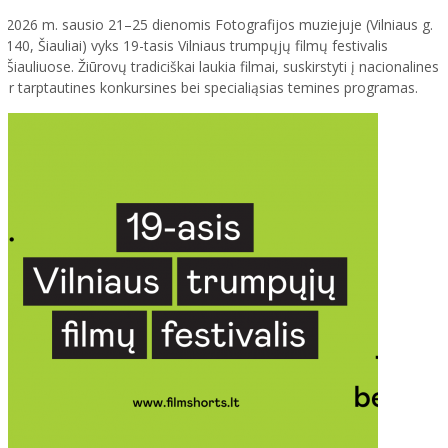
2026 m. sausio 21–25 dienomis Fotografijos muziejuje (Vilniaus g.
140, Šiauliai) vyks 19-tasis Vilniaus trumpųjų filmų festivalis
Šiauliuose. Žiūrovų tradiciškai laukia filmai, suskirstyti į nacionalines
ir tarptautines konkursines bei specialiąsias temines programas.