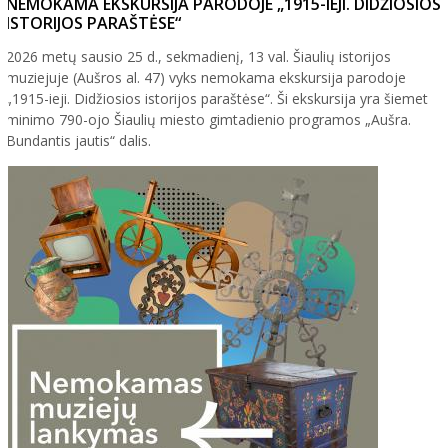
NEMOKAMA EKSKURSIJA PARODOJE „1915-IEJI. DIDŽIOSIOS
ISTORIJOS PARAŠTĖSE“
2026 metų sausio 25 d., sekmadienį, 13 val. Šiaulių istorijos
muziejuje (Aušros al. 47) vyks nemokama ekskursija parodoje
„1915-ieji. Didžiosios istorijos paraštėse“. Ši ekskursija yra šiemet
minimo 790-ojo Šiaulių miesto gimtadienio programos „Aušra.
Bundantis jautis“ dalis.