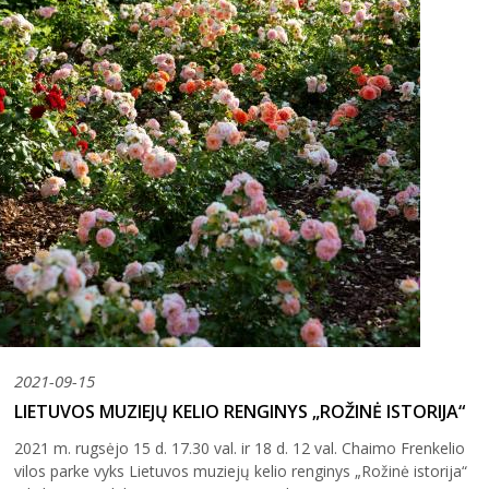
2021-09-15
LIETUVOS MUZIEJŲ KELIO RENGINYS „ROŽINĖ ISTORIJA“
2021 m. rugsėjo 15 d. 17.30 val. ir 18 d. 12 val. Chaimo Frenkelio
vilos parke vyks Lietuvos muziejų kelio renginys „Rožinė istorija“