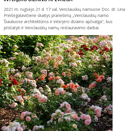
2021 m. rugsėjo 21 d. 17 val. Venclauskių namuose Doc. dr. Lina
Preišegalavičienė skaitys pranešimą „Venclauskių namo
Šiauliuose architektūros ir interjero dizaino apžvalga“, bus
pristatyti ir Venclauskių namų restauravimo darbai.