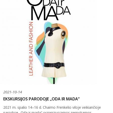
31
2026 (XXIII festivalis)
2025 (XXII festivalis)
2024 (XXI festivalis)
2023 (XX festivalis)
2022 (XIX festivalis)
2021 (XVIII festivalis)
2021-10-14
2020 (XVII festivalis)
EKSKURSIJOS PARODOJE „ODA IR MADA“
2019 (XVI festivalis)
2021 m. spalio 14–16 d. Chaimo Frenkelio viloje veikiančioje
2018 (XV festivalis)
parodoje „Oda ir mada“ organizuojamos nemokamos