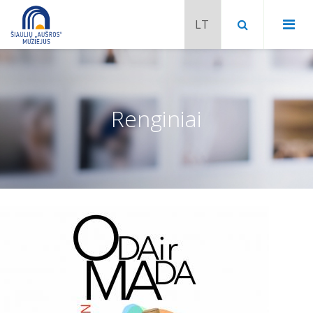
Renginiai
Chaimo Frenkelio vila-muziejus
Venclauskių namai-muziejus
Šiaulių istorijos muziejaus ekspozicija