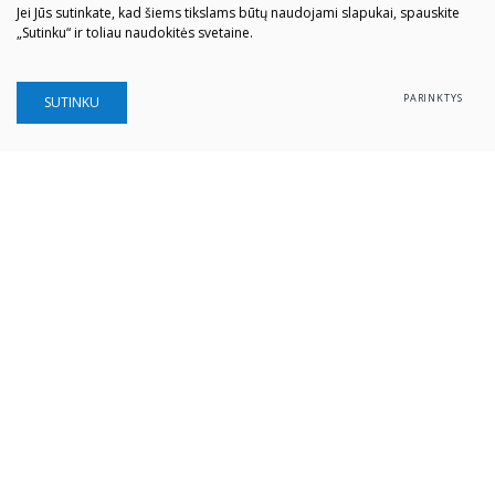
Jei Jūs sutinkate, kad šiems tikslams būtų naudojami slapukai, spauskite
„Sutinku“ ir toliau naudokitės svetaine.
PARINKTYS
SUTINKU
Šiaulių „Aušros" muziejus
Biudžetinė įstaiga
Įstaigos kodas: 190757036
Vilniaus g. 74, LT-76283 Šiauliai
Tel. (0 41) 52 69 33
El. paštas:
info@ausrosmuziejus.lt
Struktūra ir kontaktai
Veiklos sritys
Administracinė informacija
Teisinė informacija
Partnerystė