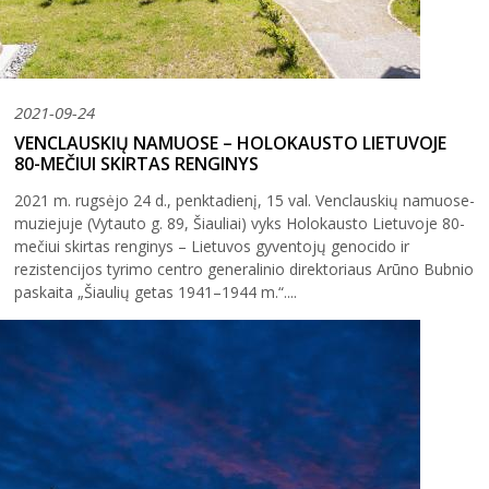
2021-09-24
VENCLAUSKIŲ NAMUOSE – HOLOKAUSTO LIETUVOJE
80-MEČIUI SKIRTAS RENGINYS
2021 m. rugsėjo 24 d., penktadienį, 15 val. Venclauskių namuose-
muziejuje (Vytauto g. 89, Šiauliai) vyks Holokausto Lietuvoje 80-
mečiui skirtas renginys – Lietuvos gyventojų genocido ir
rezistencijos tyrimo centro generalinio direktoriaus Arūno Bubnio
paskaita „Šiaulių getas 1941–1944 m.“....