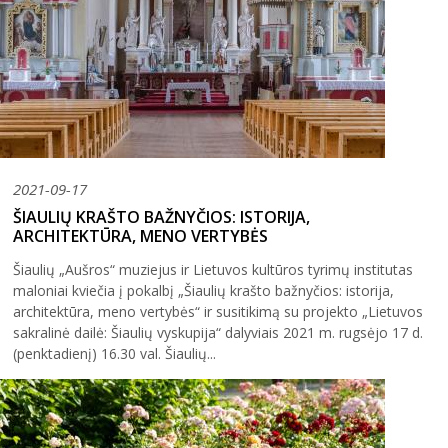
2021-09-17
ŠIAULIŲ KRAŠTO BAŽNYČIOS: ISTORIJA,
ARCHITEKTŪRA, MENO VERTYBĖS
Šiaulių „Aušros“ muziejus ir Lietuvos kultūros tyrimų institutas
maloniai kviečia į pokalbį „Šiaulių krašto bažnyčios: istorija,
architektūra, meno vertybės“ ir susitikimą su projekto „Lietuvos
sakralinė dailė: Šiaulių vyskupija“ dalyviais 2021 m. rugsėjo 17 d.
(penktadienį) 16.30 val. Šiaulių...