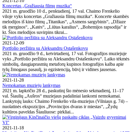
2021-12-10
Koncertas „Gražiausia filmų muzika“
2021 m. gruodžio 10 d., penktadienį, 17 val. Chaimo Frenkelio
viloje vyks koncertas „Gražiausia filmų muzika“. Koncerte skambės
melodijos iš kino filmų „Titanikas“, „Asmens sargybinis“, „Džiaze
tik merginos“, „Katės“, „Liūtas karalius“, „Bohemijos rapsodija” ir
kt. Šios melodijos suvirpins tikrai...
2021-12-09
Portfolio peržiūra su Aleksandru Ostašenkovu
2021 m. gruodžio 9 d., ketvirtadienį, 17 val. Fotografijos muziejuje
vyks „Portfolio peržiūra su Aleksandru Ostašenkovu“. Laiko tėkmės
simbolių, daugiaprasmių metaforų kupinos fotografijos kalba apie
tylų žmogaus pasaulį, jo egzistenciją, būvį ir vidines jausenas.
2021-11-28
Nemokamas muziejų lankymas
2021 m. lapkričio 28 d., paskutinį šio mėnesio sekmadienį, 11–17
val. Šiaulių „Aušros“ muziejaus padaliniai lankomi nemokamai.
Lankytojų lauks: Chaimo Frenkelio vila-muziejus (Vilniaus g. 74) –
nuolatinės ekspozicijos „Provincijos dvaras ir miestas“, „Žydų
kultūros paveldas Šiauliuose: pirkliai...
2021-11-18