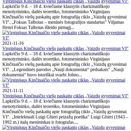
Virginijaus Kinčinaičio viešų paskaitų ciklas „Vaizdų gyvenimai VI"
Lapkričio 9 d. – 18 d. kviečiame klausytis charizmatiškojo
menotyrininko, dailės teoretiko, fotomenininko Virginijaus
Kinčinaičio viešų paskaitų apie fotografiją ciklo „Vaizdų gyvenimai
VI". „Foksas Talbotas – meninės fotografijos standartas" Viljamas
Henri Foksas Talbotas išleido pirmąjį...
2021-11-16
Virginijaus Kinčinaičio viešų paskaitų ciklas „Vaizdų gyvenimai VI"
Lapkričio 9 d. – 18 d. kviečiame klausytis charizmatiškojo
menotyrininko, dailės teoretiko, fotomenininko Virginijaus
Kinčinaičio viešų paskaitų apie fotografiją ciklo „Vaizdų gyvenimai
VI". „Legendinės parodos „Nauji dokumentai“ pėdsakais" „Nauji
dokumentai“ buvo istoriškai svarbi Johno...
2021-11-11
Virginijaus Kinčinaičio viešų paskaitų ciklas „Vaizdų gyvenimai VI"
Lapkričio 9 d. – 18 d. kviečiame klausytis charizmatiškojo
menotyrininko, dailės teoretiko, fotomenininko Virginijaus
Kinčinaičio viešų paskaitų apie fotografiją ciklo „Vaizdų gyvenimai
VI". „Intelektuali Luigi Ghirri peizažų poetika" Luigi Ghirri (1943 –
1992 m.) italų menininkas ir fotografas....