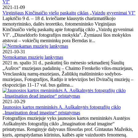
2021-11-09
Virginijaus Kinčinaičio viešų paskaitų ciklas „Vaizdų gyvenimai VI"
Lapkričio 9 d. – 18 d. kviečiame klausytis charizmatiškojo
menotyrininko, dailės teoretiko, fotomenininko Virginijaus
Kinčinaičio viešų paskaitų apie fotografiją ciklo „Vaizdų gyvenimai
VI". „Diuseldorfo fotografijos mokykla". Žymiausi šios mokyklos
atstovai – vokiečių menininkų pora Berndas ir...
2021-10-31
Nemokamas muziejų lankymas
2021 m. spalio 31 d., paskutinį šio mėnesio sekmadienį Šiaulių
„Aušros“ muziejaus padalinių – Chaimo Frenkelio vilos-muziejaus,
Venclauskių namų-muziejaus, Žaliūkių malūnininko sodybos-
muziejaus, Fotografijos, Radijo ir televizijos bei Dviračių muziejų –
ekspozicijas 11–17 val. bus galima...
2021-10-29
Jaunosios kartos menininkės A. Auškalnytės fotografijų ciklo
„Imagination dead imagine“ pristatymas
Fotografijos muziejuje vyks jaunosios kartos menininkės Austėjos
Auškalnytės fotografijų ciklo „Imagination dead imagine“
pristatymas. Renginyje dalyvaus filosofas prof. Gintautas Mažeikis,
kuris, apmąstydamas kūrinius, kalbės apie vaizduotės fenomeną.