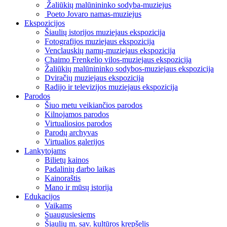
Žaliūkių malūnininko sodyba-muziejus
Poeto Jovaro namas-muziejus
Ekspozicijos
Šiaulių istorijos muziejaus ekspozicija
Fotografijos muziejaus ekspozicija
Venclauskių namų-muziejaus ekspozicija
Chaimo Frenkelio vilos-muziejaus ekspozicija
Žaliūkių malūnininko sodybos-muziejaus ekspozicija
Dviračių muziejaus ekspozicija
Radijo ir televizijos muziejaus ekspozicija
Parodos
Šiuo metu veikiančios parodos
Kilnojamos parodos
Virtualiosios parodos
Parodų archyvas
Virtualios galerijos
Lankytojams
Bilietų kainos
Padalinių darbo laikas
Kainoraštis
Mano ir mūsų istorija
Edukacijos
Vaikams
Suaugusiesiems
Šiaulių m. sav. kultūros krepšelis