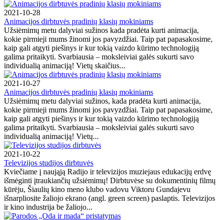
2021-10-28
Animacijos dirbtuvės pradinių klasių mokiniams
Užsiėmimų metu dalyviai sužinos kada pradėta kurti animacija,
kokie pirmieji mums žinomi jos pavyzdžiai. Taip pat papasakosime,
kaip gali atgyti piešinys ir kur tokią vaizdo kūrimo technologiją
galima pritaikyti. Svarbiausia – moksleiviai galės sukurti savo
individualią animaciją! Vietų skaičius...
2021-10-27
Animacijos dirbtuvės pradinių klasių mokiniams
Užsiėmimų metu dalyviai sužinos, kada pradėta kurti animacija,
kokie pirmieji mums žinomi jos pavyzdžiai. Taip pat papasakosime,
kaip gali atgyti piešinys ir kur tokią vaizdo kūrimo technologiją
galima pritaikyti. Svarbiausia – moksleiviai galės sukurti savo
individualią animaciją! Vietų...
2021-10-22
Televizijos studijos dirbtuvės
Kviečiame į naująją Radijo ir televizijos muziejaus edukacijų erdvę
išmėginti įtraukiančių užsiėmimų! Dirbtuvėse su dokumentinių filmų
kūrėju, Šiaulių kino meno klubo vadovu Viktoru Gundajevu
išnarpliosite žaliojo ekrano (angl. green screen) paslaptis. Televizijos
ir kino industrija be žaliojo...