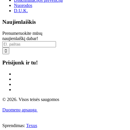
Diskriminacijos prevencija
Nuorodos
D.U.K.
Naujienlaiškis
Prenumeruokite mūsų
naujienlaiškį dabar!

Prisijunk ir tu!
© 2026. Visos teisės saugomos
Duomenų apsauga
Sprendimas:
Texus