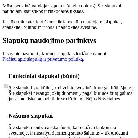
Mūsų svetainė naudoja slapukus (angl. cookies). Šie slapukai
naudojami statistikos ir rinkodaros tikslais.
Jei Jūs sutinkate, kad šiems tikslams būtų naudojami slapukai,
spauskite „Sutinku“ ir toliau naudokitės svetaine.
Slapukų naudojimo parinktys
Jūs galite pasirinkti, kuriuos slapukus leidžiate naudoti.
Plačiau apie slapukų ir privatumo politiką
.
Funkciniai slapukai (būtini)
Šie slapukai yra būtini, kad veiktų svetainė, ir negali būti išjungti.
Šie slapukai nesaugo jokių duomenų, pagal kuriuos būtų galima
jus asmeniškai atpažinti, ir yra ištrinami išėjus iš svetainės.
Našumo slapukai
Šie slapukai leidžia apskaičiuoti, kaip dažnai lankomasi
svetainėje, ir nustatyti duomenų srauto šaltinius – tik turėdami