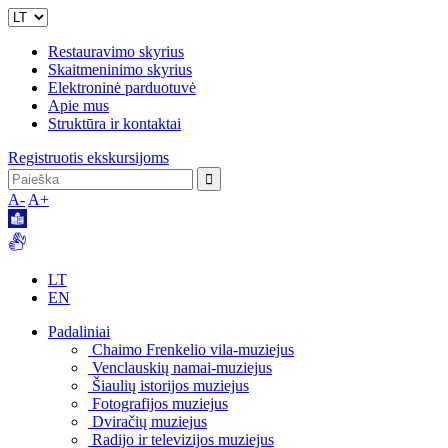
Restauravimo skyrius
Skaitmeninimo skyrius
Elektroninė parduotuvė
Apie mus
Struktūra ir kontaktai
Registruotis ekskursijoms
A-
A+
LT
EN
Padaliniai
Chaimo Frenkelio vila-muziejus
Venclauskių namai-muziejus
Šiaulių istorijos muziejus
Fotografijos muziejus
Dviračių muziejus
Radijo ir televizijos muziejus