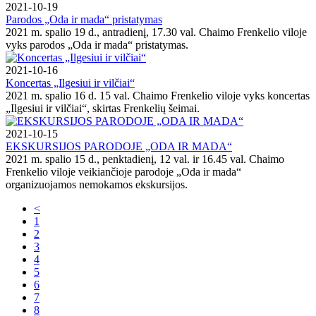
2021-10-19
Parodos „Oda ir mada“ pristatymas
2021 m. spalio 19 d., antradienį, 17.30 val. Chaimo Frenkelio viloje
vyks parodos „Oda ir mada“ pristatymas.
2021-10-16
Koncertas „Ilgesiui ir vilčiai“
2021 m. spalio 16 d. 15 val. Chaimo Frenkelio viloje vyks koncertas
„Ilgesiui ir vilčiai“, skirtas Frenkelių šeimai.
2021-10-15
EKSKURSIJOS PARODOJE „ODA IR MADA“
2021 m. spalio 15 d., penktadienį, 12 val. ir 16.45 val. Chaimo
Frenkelio viloje veikiančioje parodoje „Oda ir mada“
organizuojamos nemokamos ekskursijos.
<
1
2
3
4
5
6
7
8