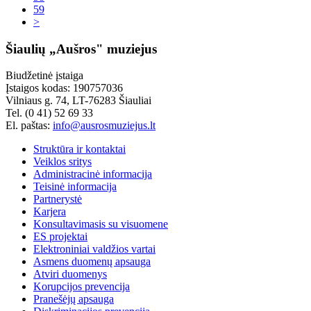
59
>
Šiaulių „Aušros" muziejus
Biudžetinė įstaiga
Įstaigos kodas: 190757036
Vilniaus g. 74, LT-76283 Šiauliai
Tel. (0 41) 52 69 33
El. paštas:
info@ausrosmuziejus.lt
Struktūra ir kontaktai
Veiklos sritys
Administracinė informacija
Teisinė informacija
Partnerystė
Karjera
Konsultavimasis su visuomene
ES projektai
Elektroniniai valdžios vartai
Asmens duomenų apsauga
Atviri duomenys
Korupcijos prevencija
Pranešėjų apsauga