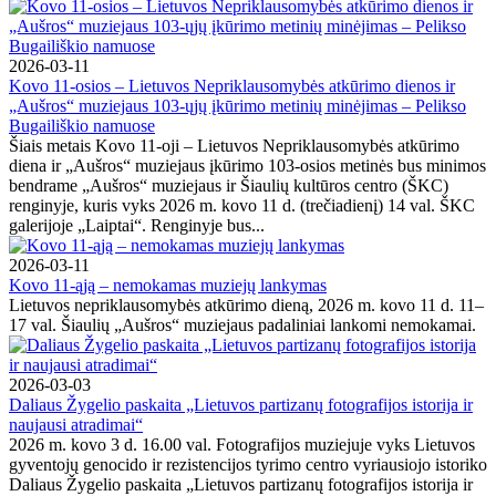
2026-03-11
Kovo 11-osios – Lietuvos Nepriklausomybės atkūrimo dienos ir
„Aušros“ muziejaus 103-ųjų įkūrimo metinių minėjimas – Pelikso
Bugailiškio namuose
Šiais metais Kovo 11-oji – Lietuvos Nepriklausomybės atkūrimo
diena ir „Aušros“ muziejaus įkūrimo 103-osios metinės bus minimos
bendrame „Aušros“ muziejaus ir Šiaulių kultūros centro (ŠKC)
renginyje, kuris vyks 2026 m. kovo 11 d. (trečiadienį) 14 val. ŠKC
galerijoje „Laiptai“. Renginyje bus...
2026-03-11
Kovo 11-ąją – nemokamas muziejų lankymas
Lietuvos nepriklausomybės atkūrimo dieną, 2026 m. kovo 11 d. 11–
17 val. Šiaulių „Aušros“ muziejaus padaliniai lankomi nemokamai.
2026-03-03
Daliaus Žygelio paskaita „Lietuvos partizanų fotografijos istorija ir
naujausi atradimai“
2026 m. kovo 3 d. 16.00 val. Fotografijos muziejuje vyks Lietuvos
gyventojų genocido ir rezistencijos tyrimo centro vyriausiojo istoriko
Daliaus Žygelio paskaita „Lietuvos partizanų fotografijos istorija ir