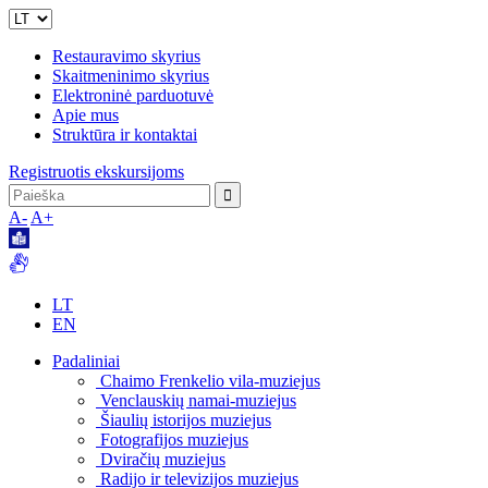
Restauravimo skyrius
Skaitmeninimo skyrius
Elektroninė parduotuvė
Apie mus
Struktūra ir kontaktai
Registruotis ekskursijoms
A-
A+
LT
EN
Padaliniai
Chaimo Frenkelio vila-muziejus
Venclauskių namai-muziejus
Šiaulių istorijos muziejus
Fotografijos muziejus
Dviračių muziejus
Radijo ir televizijos muziejus