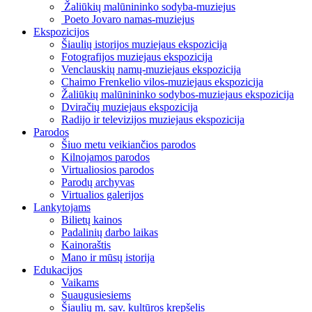
Žaliūkių malūnininko sodyba-muziejus
Poeto Jovaro namas-muziejus
Ekspozicijos
Šiaulių istorijos muziejaus ekspozicija
Fotografijos muziejaus ekspozicija
Venclauskių namų-muziejaus ekspozicija
Chaimo Frenkelio vilos-muziejaus ekspozicija
Žaliūkių malūnininko sodybos-muziejaus ekspozicija
Dviračių muziejaus ekspozicija
Radijo ir televizijos muziejaus ekspozicija
Parodos
Šiuo metu veikiančios parodos
Kilnojamos parodos
Virtualiosios parodos
Parodų archyvas
Virtualios galerijos
Lankytojams
Bilietų kainos
Padalinių darbo laikas
Kainoraštis
Mano ir mūsų istorija
Edukacijos
Vaikams
Suaugusiesiems
Šiaulių m. sav. kultūros krepšelis