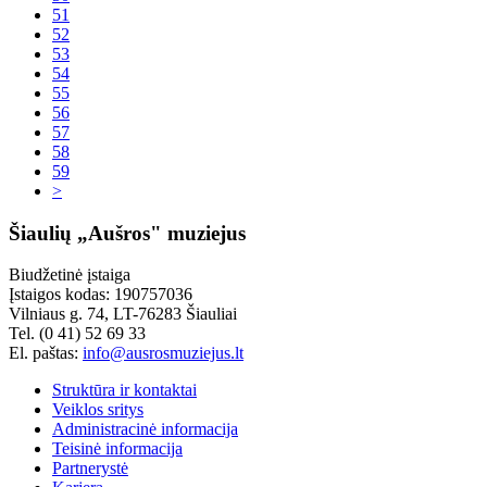
51
52
53
54
55
56
57
58
59
>
Šiaulių „Aušros" muziejus
Biudžetinė įstaiga
Įstaigos kodas: 190757036
Vilniaus g. 74, LT-76283 Šiauliai
Tel. (0 41) 52 69 33
El. paštas:
info@ausrosmuziejus.lt
Struktūra ir kontaktai
Veiklos sritys
Administracinė informacija
Teisinė informacija
Partnerystė