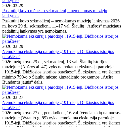
2026-03-29
Paskutinį kovo mėnesio sekmadienį – nemokamas muziejų
lankymas
Paskutinį kovo sekmadienį – nemokamas muziejų lankymas 2026
m. kovo 29 d., sekmadienį, 11–17 val. Šiaulių „Aušros“ muziejaus
padalinių lankymas yra nemokamas.
2026-03-29
Nemokama ekskursija parodoje „1915-ieji. Didžiosios istorijos
paraštėse“
2026 metų kovo 29 d., sekmadienį, 13 val. Šiaulių istorijos
muziejuje (Aušros al. 47) vyks nemokama ekskursija parodoje
„1915-ieji. Didžiosios istorijos paraštėse“. Ši ekskursija yra šiemet
minimo 790-ojo Šiaulių miesto gimtadienio programos „Aušra.
Bundantis jautis“ dalis.
2026-03-27
Nemokama ekskursija parodoje „1915-ieji. Didžiosios istorijos
paraštėse“
2026 metų kovo 27 d., penktadienį, 16 val. Venclauskių namuose-
muziejuje (Vytauto g. 89) vyks nemokama ekskursija parodoje
„1915-ieji. Didžiosios istorijos paraštėse“. Ši ekskursija yra šiemet