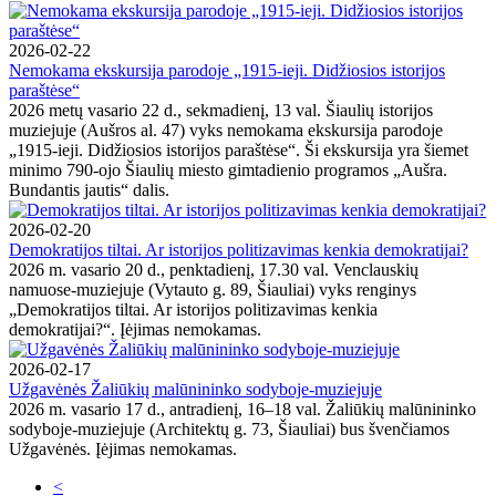
2026-02-22
Nemokama ekskursija parodoje „1915-ieji. Didžiosios istorijos
paraštėse“
2026 metų vasario 22 d., sekmadienį, 13 val. Šiaulių istorijos
muziejuje (Aušros al. 47) vyks nemokama ekskursija parodoje
„1915-ieji. Didžiosios istorijos paraštėse“. Ši ekskursija yra šiemet
minimo 790-ojo Šiaulių miesto gimtadienio programos „Aušra.
Bundantis jautis“ dalis.
2026-02-20
Demokratijos tiltai. Ar istorijos politizavimas kenkia demokratijai?
2026 m. vasario 20 d., penktadienį, 17.30 val. Venclauskių
namuose-muziejuje (Vytauto g. 89, Šiauliai) vyks renginys
„Demokratijos tiltai. Ar istorijos politizavimas kenkia
demokratijai?“. Įėjimas nemokamas.
2026-02-17
Užgavėnės Žaliūkių malūnininko sodyboje-muziejuje
2026 m. vasario 17 d., antradienį, 16–18 val. Žaliūkių malūnininko
sodyboje-muziejuje (Architektų g. 73, Šiauliai) bus švenčiamos
Užgavėnės. Įėjimas nemokamas.
<