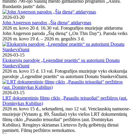
minimo 790-ojo Šiaulių miesto gimtadienio programos „Aušra.
Bundantis jautis“ dalis.
2026-03-20
John Angerson parodos „Šią dieną“ atidarymas
2026 m. kovo 20 d. 16.30 val. Fotografijos muziejuje atidaroma
John Angerson paroda „Šią dieną“ („On This Day“). Paroda veiks
2026 m. kovo 19 d. – 2026 m. gegužės 3 d.
2026-03-15
Ekskursija parodoje „Legendinė praeitis“ su autoriumi Donatu
Stankevičiumi
2026 m. kovo 15 d. 13 val. Fotografijos muziejuje vyks ekskursija
parodoje „Legendinė praeitis“ su autoriumi Donatu Stankevičiumi.
2026-03-15
LRT dokumentinių filmų ciklo „Pasaulio teisuoliai“ peržiūros (aut.
Dominykas Kubilius)
2026 m. kovo 15 d., sekmadienį, nuo 12 val. Venclauskių namuose-
muziejuje (Vytauto g. 89, Šiauliai) vyks viešos LRT dokumentinių
filmų ciklo „Pasaulio teisuoliai“ peržiūros (aut. Dominykas
Kubilius). Renginys skiriamas Lietuvos žydų gelbėtojų dienai
paminėti. Filmų peržiūros nemokamos.