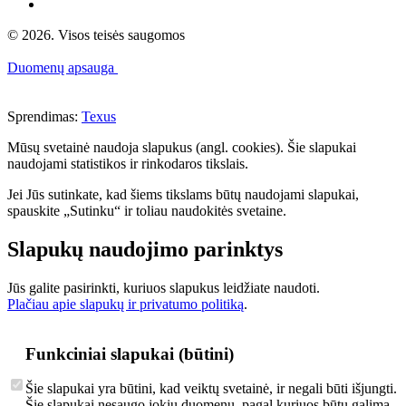
© 2026. Visos teisės saugomos
Duomenų apsauga
Sprendimas:
Texus
Mūsų svetainė naudoja slapukus (angl. cookies). Šie slapukai
naudojami statistikos ir rinkodaros tikslais.
Jei Jūs sutinkate, kad šiems tikslams būtų naudojami slapukai,
spauskite „Sutinku“ ir toliau naudokitės svetaine.
Slapukų naudojimo parinktys
Jūs galite pasirinkti, kuriuos slapukus leidžiate naudoti.
Plačiau apie slapukų ir privatumo politiką
.
Funkciniai slapukai (būtini)
Šie slapukai yra būtini, kad veiktų svetainė, ir negali būti išjungti.
Šie slapukai nesaugo jokių duomenų, pagal kuriuos būtų galima