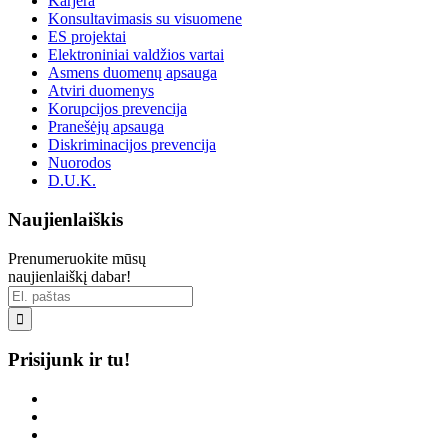
Karjera
Konsultavimasis su visuomene
ES projektai
Elektroniniai valdžios vartai
Asmens duomenų apsauga
Atviri duomenys
Korupcijos prevencija
Pranešėjų apsauga
Diskriminacijos prevencija
Nuorodos
D.U.K.
Naujienlaiškis
Prenumeruokite mūsų
naujienlaiškį dabar!

Prisijunk ir tu!