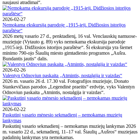
naujausi atradimai“.
2026-02-27
Nemokama ekskursija parodoje „1915-ieji. Didžiosios istorijos
paraštėse“
2026 metų vasario 27 d., penktadienį, 16 val. Venclauskių namuose-
muziejuje (Vytauto g. 89) vyks nemokama ekskursija parodoje
„1915-ieji. Didžiosios istorijos paraštėse“. Ši ekskursija yra šiemet
minimo 790-ojo Šiaulių miesto gimtadienio programos „Aušra.
Bundantis jautis“ dalis.
2026-02-26
Valentyn Odnoviun paskaita „Atmintis, nostalgija ir vaizdas“
2026 m. vasario 26 d. 17.30 val. Fotografijos muziejuje, Donato
Stankevičiaus parodos „Legendinė praeitis“ erdvėje, vyks Valentyn
Odnoviun paskaita „Atmintis, nostalgija ir vaizdas“.
2026-02-22
Paskutinį vasario mėnesio sekmadienį – nemokamas muziejų
lankymas
Paskutinį vasario sekmadienį – nemokamas muziejų lankymas 2026
m. vasario 22 d., sekmadienį, 11–17 val. Šiaulių „Aušros“ muziejaus
padalinių lankymas yra nemokamas.