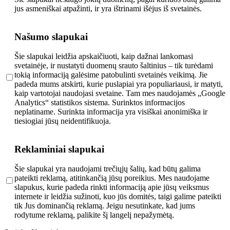
jus asmeniškai atpažinti, ir yra ištrinami išėjus iš svetainės.
Našumo slapukai
Šie slapukai leidžia apskaičiuoti, kaip dažnai lankomasi
svetainėje, ir nustatyti duomenų srauto šaltinius – tik turėdami
tokią informaciją galėsime patobulinti svetainės veikimą. Jie
padeda mums atskirti, kurie puslapiai yra populiariausi, ir matyti,
kaip vartotojai naudojasi svetaine. Tam mes naudojamės „Google
Analytics“ statistikos sistema. Surinktos informacijos
neplatiname. Surinkta informacija yra visiškai anonimiška ir
tiesiogiai jūsų neidentifikuoja.
Reklaminiai slapukai
Šie slapukai yra naudojami trečiųjų šalių, kad būtų galima
pateikti reklamą, atitinkančią jūsų poreikius. Mes naudojame
slapukus, kurie padeda rinkti informaciją apie jūsų veiksmus
internete ir leidžia sužinoti, kuo jūs domitės, taigi galime pateikti
tik Jus dominančią reklamą. Jeigu nesutinkate, kad jums
rodytume reklamą, palikite šį langelį nepažymėtą.