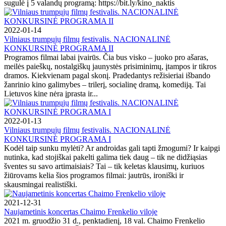
sugulė į 5 valandų programą: https://bit.ly/kino_naktis
2022-01-14
Vilniaus trumpųjų filmų festivalis. NACIONALINĖ
KONKURSINĖ PROGRAMA II
Programos filmai labai įvairūs. Čia bus visko – juoko pro ašaras,
meilės paieškų, nostalgiškų jaunystės prisiminimų, įtampos ir tikros
dramos. Kiekvienam pagal skonį. Pradedantys režisieriai išbando
žanrinio kino galimybes – trilerį, socialinę dramą, komediją. Tai
Lietuvos kine nėra įprasta ir...
2022-01-13
Vilniaus trumpųjų filmų festivalis. NACIONALINĖ
KONKURSINĖ PROGRAMA I
Kodėl taip sunku mylėti? Ar androidas gali tapti žmogumi? Ir kaipgi
nutinka, kad stojiškai pakelti galima tiek daug – tik ne didžiąsias
šventes su savo artimaisiais? Tai – tik keletas klausimų, kuriuos
žiūrovams kelia šios programos filmai: jautrūs, ironiški ir
skausmingai realistiški.
2021-12-31
Naujametinis koncertas Chaimo Frenkelio viloje
2021 m. gruodžio 31 d., penktadienį, 18 val. Chaimo Frenkelio