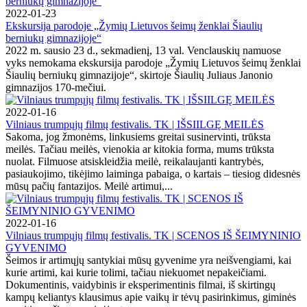
2022-01-23
Ekskursija parodoje „Žymių Lietuvos šeimų ženklai Šiaulių
berniukų gimnazijoje“
2022 m. sausio 23 d., sekmadienį, 13 val. Venclauskių namuose
vyks nemokama ekskursija parodoje „Žymių Lietuvos šeimų ženklai
Šiaulių berniukų gimnazijoje“, skirtoje Šiaulių Juliaus Janonio
gimnazijos 170-mečiui.
2022-01-16
Vilniaus trumpųjų filmų festivalis. TK | IŠSIILGĘ MEILĖS
Sakoma, jog žmonėms, linkusiems greitai susinervinti, trūksta
meilės. Tačiau meilės, vienokia ar kitokia forma, mums trūksta
nuolat. Filmuose atsiskleidžia meilė, reikalaujanti kantrybės,
pasiaukojimo, tikėjimo laiminga pabaiga, o kartais – tiesiog didesnės
mūsų pačių fantazijos. Meilė artimui,...
2022-01-16
Vilniaus trumpųjų filmų festivalis. TK | SCENOS IŠ ŠEIMYNINIO
GYVENIMO
Šeimos ir artimųjų santykiai mūsų gyvenime yra neišvengiami, kai
kurie artimi, kai kurie tolimi, tačiau niekuomet nepakeičiami.
Dokumentinis, vaidybinis ir eksperimentinis filmai, iš skirtingų
kampų keliantys klausimus apie vaikų ir tėvų pasirinkimus, giminės