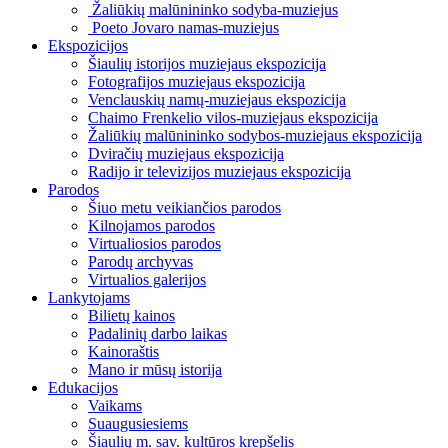
Žaliūkių malūnininko sodyba-muziejus
Poeto Jovaro namas-muziejus
Ekspozicijos
Šiaulių istorijos muziejaus ekspozicija
Fotografijos muziejaus ekspozicija
Venclauskių namų-muziejaus ekspozicija
Chaimo Frenkelio vilos-muziejaus ekspozicija
Žaliūkių malūnininko sodybos-muziejaus ekspozicija
Dviračių muziejaus ekspozicija
Radijo ir televizijos muziejaus ekspozicija
Parodos
Šiuo metu veikiančios parodos
Kilnojamos parodos
Virtualiosios parodos
Parodų archyvas
Virtualios galerijos
Lankytojams
Bilietų kainos
Padalinių darbo laikas
Kainoraštis
Mano ir mūsų istorija
Edukacijos
Vaikams
Suaugusiesiems
Šiaulių m. sav. kultūros krepšelis