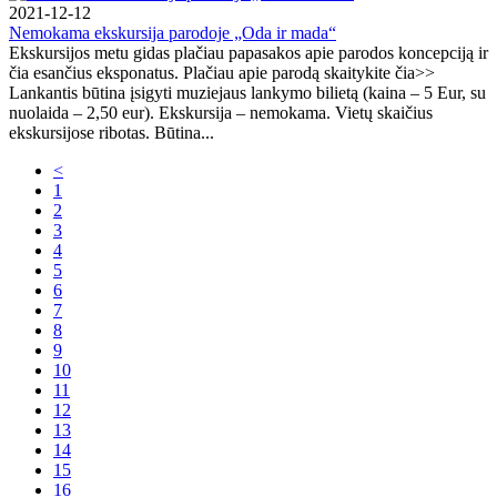
2021-12-12
Nemokama ekskursija parodoje „Oda ir mada“
Ekskursijos metu gidas plačiau papasakos apie parodos koncepciją ir
čia esančius eksponatus. Plačiau apie parodą skaitykite čia>>
Lankantis būtina įsigyti muziejaus lankymo bilietą (kaina – 5 Eur, su
nuolaida – 2,50 eur). Ekskursija – nemokama. Vietų skaičius
ekskursijose ribotas. Būtina...
<
1
2
3
4
5
6
7
8
9
10
11
12
13
14
15
16