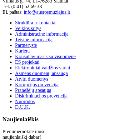
Vilniaus g. 74, LT-76283 Šiauliai
Tel. (0 41) 52 69 33
El. paštas:
info@ausrosmuziejus.lt
Struktūra ir kontaktai
Veiklos sritys
Administracinė informacija
Teisinė informacija
Partnerystė
Karjera
Konsultavimasis su visuomene
ES projektai
Elektroniniai valdžios vartai
Asmens duomenų apsauga
Atviri duomenys
Korupcijos prevencija
Pranešėjų apsauga
Diskriminacijos prevencija
Nuorodos
D.U.K.
Naujienlaiškis
Prenumeruokite mūsų
naujienlaiškį dabar!