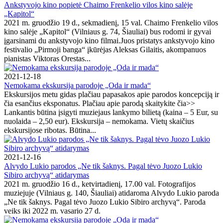
Ankstyvojo kino popietė Chaimo Frenkelio vilos kino salėje
„Kapitol“
2021 m. gruodžio 19 d., sekmadienį, 15 val. Chaimo Frenkelio vilos
kino salėje „Kapitol“ (Vilniaus g. 74, Šiauliai) bus rodomi ir gyvai
įgarsinami du ankstyvojo kino filmai.Juos pristatys ankstyvojo kino
festivalio „Pirmoji banga“ įkūrėjas Aleksas Gilaitis, akompanuos
pianistas Viktoras Orestas...
2021-12-18
Nemokama ekskursija parodoje „Oda ir mada“
Ekskursijos metu gidas plačiau papasakos apie parodos koncepciją ir
čia esančius eksponatus. Plačiau apie parodą skaitykite čia>>
Lankantis būtina įsigyti muziejaus lankymo bilietą (kaina – 5 Eur, su
nuolaida – 2,50 eur). Ekskursija – nemokama. Vietų skaičius
ekskursijose ribotas. Būtina...
2021-12-16
Alvydo Lukio parodos „Ne tik šaknys. Pagal tėvo Juozo Lukio
Sibiro archyvą“ atidarymas
2021 m. gruodžio 16 d., ketvirtadienį, 17.00 val. Fotografijos
muziejuje (Vilniaus g. 140, Šiauliai) atidaroma Alvydo Lukio paroda
„Ne tik šaknys. Pagal tėvo Juozo Lukio Sibiro archyvą“. Paroda
veiks iki 2022 m. vasario 27 d.