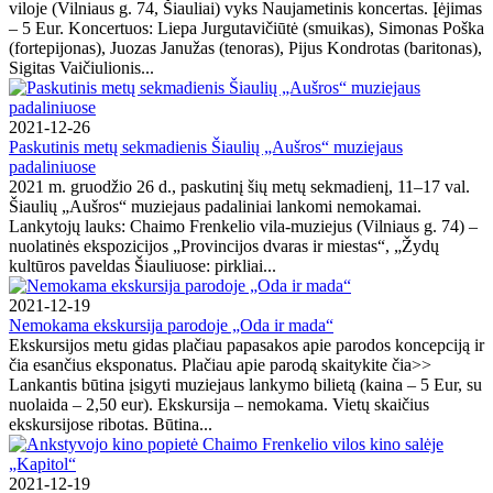
viloje (Vilniaus g. 74, Šiauliai) vyks Naujametinis koncertas. Įėjimas
– 5 Eur. Koncertuos: Liepa Jurgutavičiūtė (smuikas), Simonas Poška
(fortepijonas), Juozas Janužas (tenoras), Pijus Kondrotas (baritonas),
Sigitas Vaičiulionis...
2021-12-26
Paskutinis metų sekmadienis Šiaulių „Aušros“ muziejaus
padaliniuose
2021 m. gruodžio 26 d., paskutinį šių metų sekmadienį, 11–17 val.
Šiaulių „Aušros“ muziejaus padaliniai lankomi nemokamai.
Lankytojų lauks: Chaimo Frenkelio vila-muziejus (Vilniaus g. 74) –
nuolatinės ekspozicijos „Provincijos dvaras ir miestas“, „Žydų
kultūros paveldas Šiauliuose: pirkliai...
2021-12-19
Nemokama ekskursija parodoje „Oda ir mada“
Ekskursijos metu gidas plačiau papasakos apie parodos koncepciją ir
čia esančius eksponatus. Plačiau apie parodą skaitykite čia>>
Lankantis būtina įsigyti muziejaus lankymo bilietą (kaina – 5 Eur, su
nuolaida – 2,50 eur). Ekskursija – nemokama. Vietų skaičius
ekskursijose ribotas. Būtina...
2021-12-19