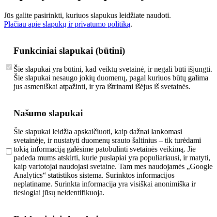
Jūs galite pasirinkti, kuriuos slapukus leidžiate naudoti.
Plačiau apie slapukų ir privatumo politiką
.
Funkciniai slapukai (būtini)
Šie slapukai yra būtini, kad veiktų svetainė, ir negali būti išjungti.
Šie slapukai nesaugo jokių duomenų, pagal kuriuos būtų galima
jus asmeniškai atpažinti, ir yra ištrinami išėjus iš svetainės.
Našumo slapukai
Šie slapukai leidžia apskaičiuoti, kaip dažnai lankomasi
svetainėje, ir nustatyti duomenų srauto šaltinius – tik turėdami
tokią informaciją galėsime patobulinti svetainės veikimą. Jie
padeda mums atskirti, kurie puslapiai yra populiariausi, ir matyti,
kaip vartotojai naudojasi svetaine. Tam mes naudojamės „Google
Analytics“ statistikos sistema. Surinktos informacijos
neplatiname. Surinkta informacija yra visiškai anonimiška ir
tiesiogiai jūsų neidentifikuoja.