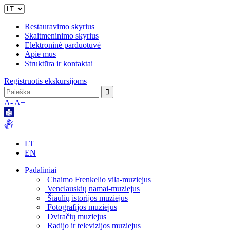
Restauravimo skyrius
Skaitmeninimo skyrius
Elektroninė parduotuvė
Apie mus
Struktūra ir kontaktai
Registruotis ekskursijoms
A-
A+
LT
EN
Padaliniai
Chaimo Frenkelio vila-muziejus
Venclauskių namai-muziejus
Šiaulių istorijos muziejus
Fotografijos muziejus
Dviračių muziejus
Radijo ir televizijos muziejus