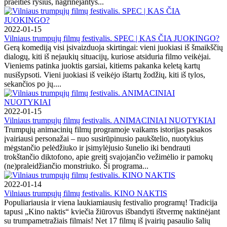
praeities ryšius, nagrinėjantys...
2022-01-15
Vilniaus trumpųjų filmų festivalis. SPEC | KAS ČIA JUOKINGO?
Gerą komediją visi įsivaizduoja skirtingai: vieni juokiasi iš šmaikščių
dialogų, kiti iš nejaukių situacijų, kuriose atsiduria filmo veikėjai.
Vieniems patinka juoktis garsiai, kitiems pakanka keletą kartų
nusišypsoti. Vieni juokiasi iš veikėjo ištartų žodžių, kiti iš tylos,
sekančios po jų....
2022-01-15
Vilniaus trumpųjų filmų festivalis. ANIMACINIAI NUOTYKIAI
Trumpųjų animacinių filmų programoje vaikams istorijas pasakos
įvairiausi personažai – nuo susirūpinusio paukštelio, nuotykius
mėgstančio pelėdžiuko ir įsimylėjusio šunelio iki bendrauti
trokštančio diktofono, apie greitį svajojančio vežimėlio ir pamokų
(ne)praleidžiančio monstriuko. Ši programa...
2022-01-14
Vilniaus trumpųjų filmų festivalis. KINO NAKTIS
Populiariausia ir viena laukiamiausių festivalio programų! Tradicija
tapusi „Kino naktis“ kviečia žiūrovus išbandyti ištvermę naktinėjant
su trumpametražiais filmais! Net 17 filmų iš įvairių pasaulio šalių