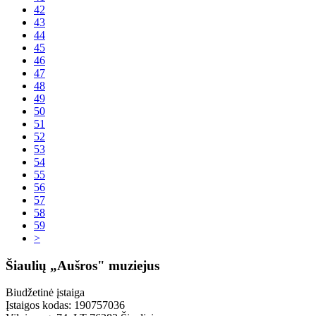
42
43
44
45
46
47
48
49
50
51
52
53
54
55
56
57
58
59
>
Šiaulių „Aušros" muziejus
Biudžetinė įstaiga
Įstaigos kodas: 190757036