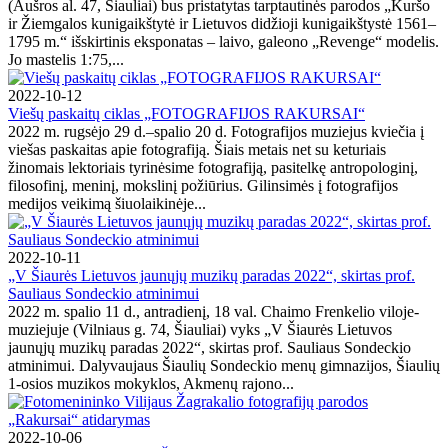
(Aušros al. 47, Šiauliai) bus pristatytas tarptautinės parodos „Kuršo
ir Žiemgalos kunigaikštytė ir Lietuvos didžioji kunigaikštystė 1561–
1795 m.“ išskirtinis eksponatas – laivo, galeono „Revenge“ modelis.
Jo mastelis 1:75,...
2022-10-12
Viešų paskaitų ciklas „FOTOGRAFIJOS RAKURSAI“
2022 m. rugsėjo 29 d.–spalio 20 d. Fotografijos muziejus kviečia į
viešas paskaitas apie fotografiją. Šiais metais net su keturiais
žinomais lektoriais tyrinėsime fotografiją, pasitelkę antropologinį,
filosofinį, meninį, mokslinį požiūrius. Gilinsimės į fotografijos
medijos veikimą šiuolaikinėje...
2022-10-11
„V Šiaurės Lietuvos jaunųjų muzikų paradas 2022“, skirtas prof.
Sauliaus Sondeckio atminimui
2022 m. spalio 11 d., antradienį, 18 val. Chaimo Frenkelio viloje-
muziejuje (Vilniaus g. 74, Šiauliai) vyks „V Šiaurės Lietuvos
jaunųjų muzikų paradas 2022“, skirtas prof. Sauliaus Sondeckio
atminimui. Dalyvaujaus Šiaulių Sondeckio menų gimnazijos, Šiaulių
1-osios muzikos mokyklos, Akmenų rajono...
2022-10-06