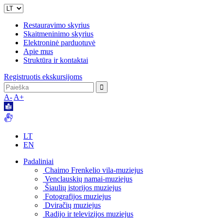
Restauravimo skyrius
Skaitmeninimo skyrius
Elektroninė parduotuvė
Apie mus
Struktūra ir kontaktai
Registruotis ekskursijoms
A-
A+
LT
EN
Padaliniai
Chaimo Frenkelio vila-muziejus
Venclauskių namai-muziejus
Šiaulių istorijos muziejus
Fotografijos muziejus
Dviračių muziejus
Radijo ir televizijos muziejus