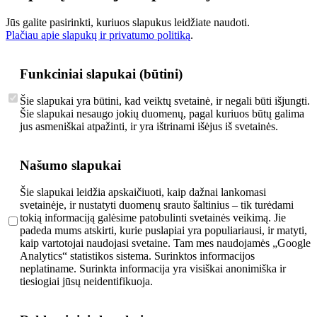
Jūs galite pasirinkti, kuriuos slapukus leidžiate naudoti.
Plačiau apie slapukų ir privatumo politiką
.
Funkciniai slapukai (būtini)
Šie slapukai yra būtini, kad veiktų svetainė, ir negali būti išjungti.
Šie slapukai nesaugo jokių duomenų, pagal kuriuos būtų galima
jus asmeniškai atpažinti, ir yra ištrinami išėjus iš svetainės.
Našumo slapukai
Šie slapukai leidžia apskaičiuoti, kaip dažnai lankomasi
svetainėje, ir nustatyti duomenų srauto šaltinius – tik turėdami
tokią informaciją galėsime patobulinti svetainės veikimą. Jie
padeda mums atskirti, kurie puslapiai yra populiariausi, ir matyti,
kaip vartotojai naudojasi svetaine. Tam mes naudojamės „Google
Analytics“ statistikos sistema. Surinktos informacijos
neplatiname. Surinkta informacija yra visiškai anonimiška ir
tiesiogiai jūsų neidentifikuoja.