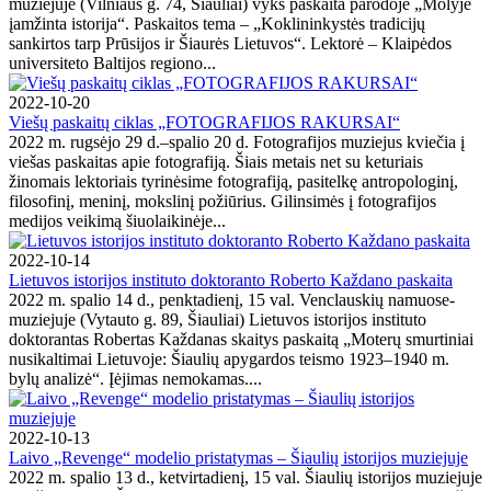
muziejuje (Vilniaus g. 74, Šiauliai) vyks paskaita parodoje „Molyje
įamžinta istorija“. Paskaitos tema – „Koklininkystės tradicijų
sankirtos tarp Prūsijos ir Šiaurės Lietuvos“. Lektorė – Klaipėdos
universiteto Baltijos regiono...
2022-10-20
Viešų paskaitų ciklas „FOTOGRAFIJOS RAKURSAI“
2022 m. rugsėjo 29 d.–spalio 20 d. Fotografijos muziejus kviečia į
viešas paskaitas apie fotografiją. Šiais metais net su keturiais
žinomais lektoriais tyrinėsime fotografiją, pasitelkę antropologinį,
filosofinį, meninį, mokslinį požiūrius. Gilinsimės į fotografijos
medijos veikimą šiuolaikinėje...
2022-10-14
Lietuvos istorijos instituto doktoranto Roberto Každano paskaita
2022 m. spalio 14 d., penktadienį, 15 val. Venclauskių namuose-
muziejuje (Vytauto g. 89, Šiauliai) Lietuvos istorijos instituto
doktorantas Robertas Každanas skaitys paskaitą „Moterų smurtiniai
nusikaltimai Lietuvoje: Šiaulių apygardos teismo 1923–1940 m.
bylų analizė“. Įėjimas nemokamas....
2022-10-13
Laivo „Revenge“ modelio pristatymas – Šiaulių istorijos muziejuje
2022 m. spalio 13 d., ketvirtadienį, 15 val. Šiaulių istorijos muziejuje