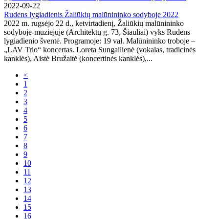
2022-09-22
Rudens lygiadienis Žaliūkių malūnininko sodyboje 2022
2022 m. rugsėjo 22 d., ketvirtadienį, Žaliūkių malūnininko
sodyboje-muziejuje (Architektų g. 73, Šiauliai) vyks Rudens
lygiadienio šventė. Programoje: 19 val. Malūnininko troboje –
„LAV Trio“ koncertas. Loreta Sungailienė (vokalas, tradicinės
kanklės), Aistė Bružaitė (koncertinės kanklės),...
<
1
2
3
4
5
6
7
8
9
10
11
12
13
14
15
16