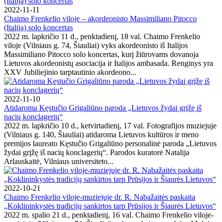
2022-11-11
Chaimo Frenkelio viloje – akordeonisto Massimiliano Pitocco
(Italija) solo koncertas
2022 m. lapkričio 11 d., penktadienį, 18 val. Chaimo Frenkelio
viloje (Vilniaus g. 74, Šiauliai) vyks akordeonisto iš Italijos
Massimiliano Pitocco solo koncertas, kurį žiūrovams dovanoja
Lietuvos akordeonistų asociacija ir Italijos ambasada. Renginys yra
XXV Jubiliejinio tarptautinio akordeono...
2022-11-10
Atidaroma Kęstučio Grigaliūno paroda „Lietuvos žydai grįžę iš
nacių konclagerių“
2022 m. lapkričio 10 d., ketvirtadienį, 17 val. Fotografijos muziejuje
(Vilniaus g. 140, Šiauliai) atidaroma Lietuvos kultūros ir meno
premijos laureato Kęstučio Grigaliūno personalinė paroda „Lietuvos
žydai grįžę iš nacių konclagerių“. Parodos kuratorė Natalija
Arlauskaitė, Vilniaus universiteto...
2022-10-21
Chaimo Frenkelio viloje-muziejuje dr. R. Nabažaitės paskaita
„Koklininkystės tradicijų sankirtos tarp Prūsijos ir Šiaurės Lietuvos“
2022 m. spalio 21 d., penktadienį, 16 val. Chaimo Frenkelio viloje-