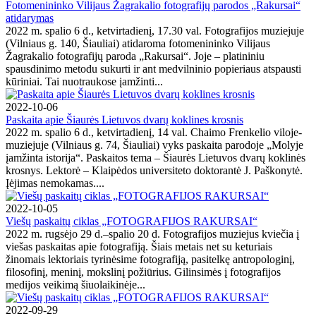
Fotomenininko Vilijaus Žagrakalio fotografijų parodos „Rakursai“
atidarymas
2022 m. spalio 6 d., ketvirtadienį, 17.30 val. Fotografijos muziejuje
(Vilniaus g. 140, Šiauliai) atidaroma fotomenininko Vilijaus
Žagrakalio fotografijų paroda „Rakursai“. Joje – platininiu
spausdinimo metodu sukurti ir ant medvilninio popieriaus atspausti
kūriniai. Tai nuotraukose įamžinti...
2022-10-06
Paskaita apie Šiaurės Lietuvos dvarų koklines krosnis
2022 m. spalio 6 d., ketvirtadienį, 14 val. Chaimo Frenkelio viloje-
muziejuje (Vilniaus g. 74, Šiauliai) vyks paskaita parodoje „Molyje
įamžinta istorija“. Paskaitos tema – Šiaurės Lietuvos dvarų koklinės
krosnys. Lektorė – Klaipėdos universiteto doktorantė J. Paškonytė.
Įėjimas nemokamas....
2022-10-05
Viešų paskaitų ciklas „FOTOGRAFIJOS RAKURSAI“
2022 m. rugsėjo 29 d.–spalio 20 d. Fotografijos muziejus kviečia į
viešas paskaitas apie fotografiją. Šiais metais net su keturiais
žinomais lektoriais tyrinėsime fotografiją, pasitelkę antropologinį,
filosofinį, meninį, mokslinį požiūrius. Gilinsimės į fotografijos
medijos veikimą šiuolaikinėje...
2022-09-29