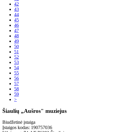
42
43
44
45
46
47
48
49
50
51
52
53
54
55
56
57
58
59
>
Šiaulių „Aušros" muziejus
Biudžetinė įstaiga
Įstaigos kodas: 190757036