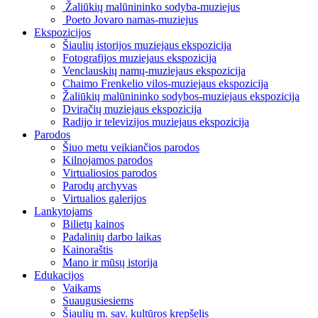
Žaliūkių malūnininko sodyba-muziejus
Poeto Jovaro namas-muziejus
Ekspozicijos
Šiaulių istorijos muziejaus ekspozicija
Fotografijos muziejaus ekspozicija
Venclauskių namų-muziejaus ekspozicija
Chaimo Frenkelio vilos-muziejaus ekspozicija
Žaliūkių malūnininko sodybos-muziejaus ekspozicija
Dviračių muziejaus ekspozicija
Radijo ir televizijos muziejaus ekspozicija
Parodos
Šiuo metu veikiančios parodos
Kilnojamos parodos
Virtualiosios parodos
Parodų archyvas
Virtualios galerijos
Lankytojams
Bilietų kainos
Padalinių darbo laikas
Kainoraštis
Mano ir mūsų istorija
Edukacijos
Vaikams
Suaugusiesiems
Šiaulių m. sav. kultūros krepšelis