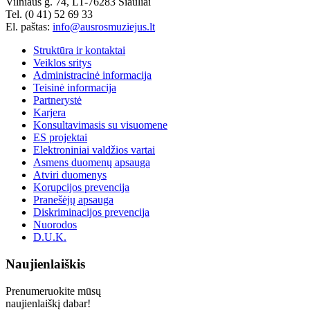
Vilniaus g. 74, LT-76283 Šiauliai
Tel. (0 41) 52 69 33
El. paštas:
info@ausrosmuziejus.lt
Struktūra ir kontaktai
Veiklos sritys
Administracinė informacija
Teisinė informacija
Partnerystė
Karjera
Konsultavimasis su visuomene
ES projektai
Elektroniniai valdžios vartai
Asmens duomenų apsauga
Atviri duomenys
Korupcijos prevencija
Pranešėjų apsauga
Diskriminacijos prevencija
Nuorodos
D.U.K.
Naujienlaiškis
Prenumeruokite mūsų
naujienlaiškį dabar!