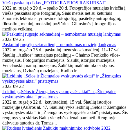
Viešų paskaitų ciklas „FOTOGRAFIJOS RAKURSAI“
2022 m. rugsėjo 29 d. – spalio 20 d. Fotografijos muziejus kviečia į
viešas paskaitas apie fotografiją. Šiais metais net su keturiais
žinomais lektoriais tyrinėsime fotografiją, pasitelkę antropologinį,
filosofinį, meninį, mokslinį požiūrius. Gilinsimės į fotografijos
medijos veikimą...
2022-09-25
Paskutinį rugsėjo sekmadienį – nemokamas muziejų lankymas
2022 m. rugsėjo 25 d., paskutinį mėnesio sekmadienį, 11–17 val.
Šiaulių „Aušros“ muziejaus padalinių – Chaimo Frenkelio vilos-
muziejaus, Fotografijos muziejaus, Šiaulių istorijos muziejaus,
Venclauskių namų-muziejaus, Žaliūkių malūnininko sodybos-
muziejaus, Dviračių muziejaus, Radijo ir...
2022-09-22
Leidinių „Sėlos ir Žiemgalos vyskupystės aktai“ ir „Žiemgalos
vyskupystės aktai“ pristatymas
2022 m. rugsėjo 22 d., ketvirtadienį, 15 val. Šiaulių istorijos
muziejuje (Aušros al. 47, Šiauliai) vyks leidinių „Sėlos ir Žiemgalos
vyskupystės aktai“ ir „Žiemgalos vyskupystės aktai“ pristatymas. Šis
renginys yra skirtas Baltų vienybės dienai paminėti. Renginyje
dalyvaus autorius dr. Tomas...