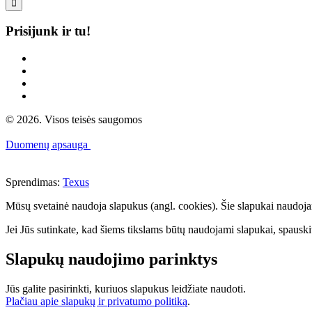

Prisijunk ir tu!
© 2026. Visos teisės saugomos
Duomenų apsauga
Sprendimas:
Texus
Mūsų svetainė naudoja slapukus (angl. cookies). Šie slapukai naudojami 
Jei Jūs sutinkate, kad šiems tikslams būtų naudojami slapukai, spauskit
Slapukų naudojimo parinktys
Jūs galite pasirinkti, kuriuos slapukus leidžiate naudoti.
Plačiau apie slapukų ir privatumo politiką
.