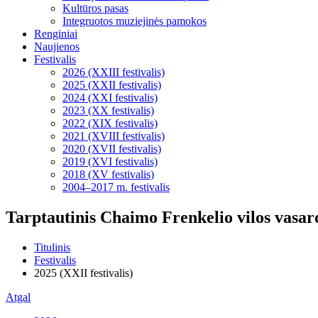
Kultūros pasas
Integruotos muziejinės pamokos
Renginiai
Naujienos
Festivalis
2026 (XXIII festivalis)
2025 (XXII festivalis)
2024 (XXI festivalis)
2023 (XX festivalis)
2022 (XIX festivalis)
2021 (XVIII festivalis)
2020 (XVII festivalis)
2019 (XVI festivalis)
2018 (XV festivalis)
2004–2017 m. festivalis
Tarptautinis Chaimo Frenkelio vilos vasaros
Titulinis
Festivalis
2025 (XXII festivalis)
Atgal