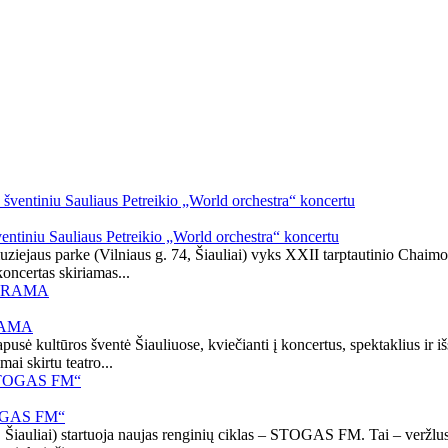
ventiniu Sauliaus Petreikio „World orchestra“ koncertu
ziejaus parke (Vilniaus g. 74, Šiauliai) vyks XXII tarptautinio Chaimo 
oncertas skiriamas...
GRAMA
iapusė kultūros šventė Šiauliuose, kviečianti į koncertus, spektaklius ir 
ai skirtu teatro...
STOGAS FM“
0, Šiauliai) startuoja naujas renginių ciklas – STOGAS FM. Tai – veržlus