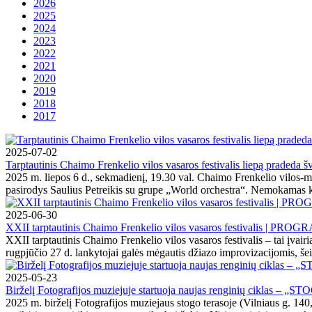
2026
2025
2024
2023
2022
2021
2020
2019
2018
2017
2025-07-02
Tarptautinis Chaimo Frenkelio vilos vasaros festivalis liepą pradeda š
2025 m. liepos 6 d., sekmadienį, 19.30 val. Chaimo Frenkelio vilos-mu
pasirodys Saulius Petreikis su grupe „World orchestra“. Nemokamas k
2025-06-30
XXII tarptautinis Chaimo Frenkelio vilos vasaros festivalis | PRO
XXII tarptautinis Chaimo Frenkelio vilos vasaros festivalis – tai įvair
rugpjūčio 27 d. lankytojai galės mėgautis džiazo improvizacijomis, šeim
2025-05-23
Birželį Fotografijos muziejuje startuoja naujas renginių ciklas – „
2025 m. birželį Fotografijos muziejaus stogo terasoje (Vilniaus g. 14