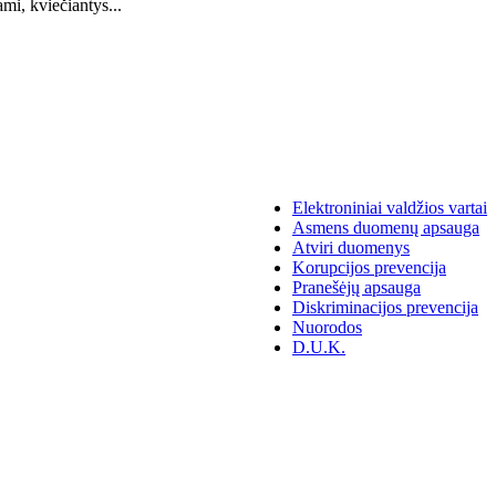
mi, kviečiantys...
Elektroniniai valdžios vartai
Asmens duomenų apsauga
Atviri duomenys
Korupcijos prevencija
Pranešėjų apsauga
Diskriminacijos prevencija
Nuorodos
D.U.K.