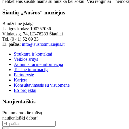
netikėtiems susitikimams su muzika bei šokiu. Visi renginiai – nemoka
Šiaulių „Aušros" muziejus
Biudžetinė įstaiga
Įstaigos kodas: 190757036
Vilniaus g. 74, LT-76283 Šiauliai
Tel. (0 41) 52 69 33
El. paštas:
info@ausrosmuziejus.lt
Struktūra ir kontaktai
Veiklos sritys
Administracinė informacija
Teisinė informacija
Partnerystė
Karjera
Konsultavimasis su visuomene
ES projektai
Naujienlaiškis
Prenumeruokite mūsų
naujienlaiškį dabar!