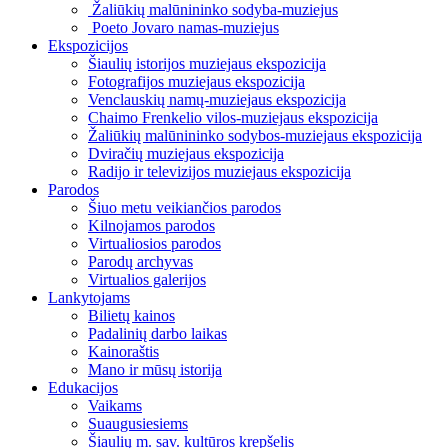
Žaliūkių malūnininko sodyba-muziejus
Poeto Jovaro namas-muziejus
Ekspozicijos
Šiaulių istorijos muziejaus ekspozicija
Fotografijos muziejaus ekspozicija
Venclauskių namų-muziejaus ekspozicija
Chaimo Frenkelio vilos-muziejaus ekspozicija
Žaliūkių malūnininko sodybos-muziejaus ekspozicija
Dviračių muziejaus ekspozicija
Radijo ir televizijos muziejaus ekspozicija
Parodos
Šiuo metu veikiančios parodos
Kilnojamos parodos
Virtualiosios parodos
Parodų archyvas
Virtualios galerijos
Lankytojams
Bilietų kainos
Padalinių darbo laikas
Kainoraštis
Mano ir mūsų istorija
Edukacijos
Vaikams
Suaugusiesiems
Šiaulių m. sav. kultūros krepšelis