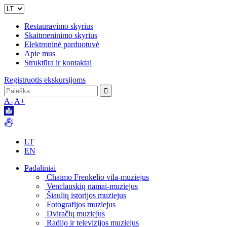
Restauravimo skyrius
Skaitmeninimo skyrius
Elektroninė parduotuvė
Apie mus
Struktūra ir kontaktai
Registruotis ekskursijoms
A-
A+
LT
EN
Padaliniai
Chaimo Frenkelio vila-muziejus
Venclauskių namai-muziejus
Šiaulių istorijos muziejus
Fotografijos muziejus
Dviračių muziejus
Radijo ir televizijos muziejus