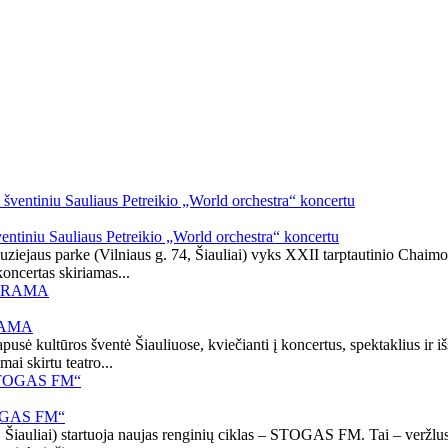
ventiniu Sauliaus Petreikio „World orchestra“ koncertu
ziejaus parke (Vilniaus g. 74, Šiauliai) vyks XXII tarptautinio Chaimo 
oncertas skiriamas...
GRAMA
iapusė kultūros šventė Šiauliuose, kviečianti į koncertus, spektaklius ir 
ai skirtu teatro...
STOGAS FM“
0, Šiauliai) startuoja naujas renginių ciklas – STOGAS FM. Tai – veržlus