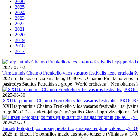
2026
2025
2024
2023
2022
2021
2020
2019
2018
2017
2025-07-02
Tarptautinis Chaimo Frenkelio vilos vasaros festivalis liepą pradeda š
2025 m. liepos 6 d., sekmadienį, 19.30 val. Chaimo Frenkelio vilos-mu
pasirodys Saulius Petreikis su grupe „World orchestra“. Nemokamas k
2025-06-30
XXII tarptautinis Chaimo Frenkelio vilos vasaros festivalis | PRO
XXII tarptautinis Chaimo Frenkelio vilos vasaros festivalis – tai įvair
rugpjūčio 27 d. lankytojai galės mėgautis džiazo improvizacijomis, šeim
2025-05-23
Birželį Fotografijos muziejuje startuoja naujas renginių ciklas – „
2025 m. birželį Fotografijos muziejaus stogo terasoje (Vilniaus g. 14