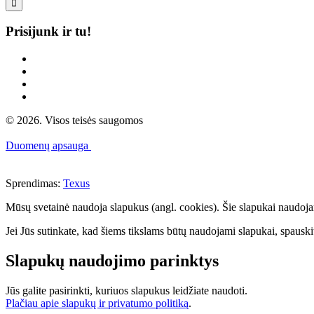

Prisijunk ir tu!
© 2026. Visos teisės saugomos
Duomenų apsauga
Sprendimas:
Texus
Mūsų svetainė naudoja slapukus (angl. cookies). Šie slapukai naudojami 
Jei Jūs sutinkate, kad šiems tikslams būtų naudojami slapukai, spauskit
Slapukų naudojimo parinktys
Jūs galite pasirinkti, kuriuos slapukus leidžiate naudoti.
Plačiau apie slapukų ir privatumo politiką
.