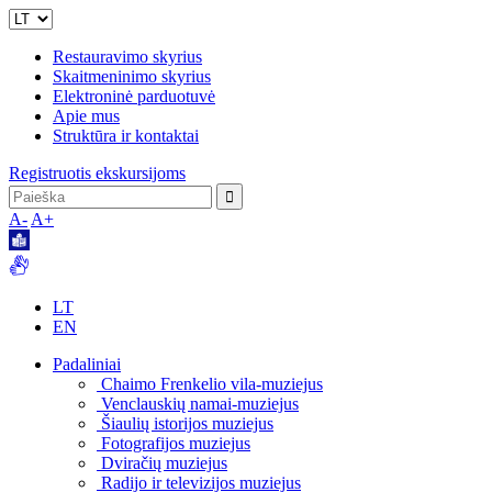
Restauravimo skyrius
Skaitmeninimo skyrius
Elektroninė parduotuvė
Apie mus
Struktūra ir kontaktai
Registruotis ekskursijoms
A-
A+
LT
EN
Padaliniai
Chaimo Frenkelio vila-muziejus
Venclauskių namai-muziejus
Šiaulių istorijos muziejus
Fotografijos muziejus
Dviračių muziejus
Radijo ir televizijos muziejus