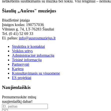
netikėtiems susitikimams su muzika bei šokiu. Visi renginiai – nemoka
Šiaulių „Aušros" muziejus
Biudžetinė įstaiga
Įstaigos kodas: 190757036
Vilniaus g. 74, LT-76283 Šiauliai
Tel. (0 41) 52 69 33
El. paštas:
info@ausrosmuziejus.lt
Struktūra ir kontaktai
Veiklos sritys
Administracinė informacija
Teisinė informacija
Partnerystė
Karjera
Konsultavimasis su visuomene
ES projektai
Naujienlaiškis
Prenumeruokite mūsų
naujienlaiškį dabar!