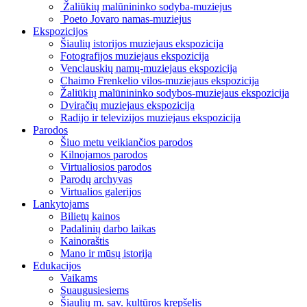
Žaliūkių malūnininko sodyba-muziejus
Poeto Jovaro namas-muziejus
Ekspozicijos
Šiaulių istorijos muziejaus ekspozicija
Fotografijos muziejaus ekspozicija
Venclauskių namų-muziejaus ekspozicija
Chaimo Frenkelio vilos-muziejaus ekspozicija
Žaliūkių malūnininko sodybos-muziejaus ekspozicija
Dviračių muziejaus ekspozicija
Radijo ir televizijos muziejaus ekspozicija
Parodos
Šiuo metu veikiančios parodos
Kilnojamos parodos
Virtualiosios parodos
Parodų archyvas
Virtualios galerijos
Lankytojams
Bilietų kainos
Padalinių darbo laikas
Kainoraštis
Mano ir mūsų istorija
Edukacijos
Vaikams
Suaugusiesiems
Šiaulių m. sav. kultūros krepšelis