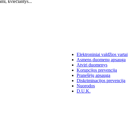
mi, kviečiantys...
Elektroniniai valdžios vartai
Asmens duomenų apsauga
Atviri duomenys
Korupcijos prevencija
Pranešėjų apsauga
Diskriminacijos prevencija
Nuorodos
D.U.K.