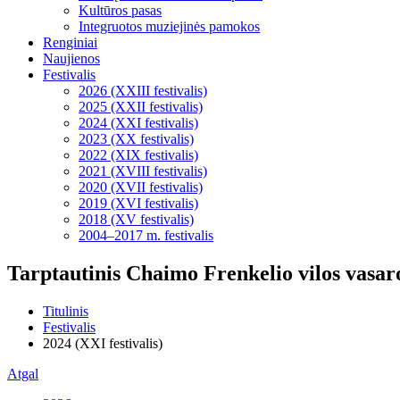
Kultūros pasas
Integruotos muziejinės pamokos
Renginiai
Naujienos
Festivalis
2026 (XXIII festivalis)
2025 (XXII festivalis)
2024 (XXI festivalis)
2023 (XX festivalis)
2022 (XIX festivalis)
2021 (XVIII festivalis)
2020 (XVII festivalis)
2019 (XVI festivalis)
2018 (XV festivalis)
2004–2017 m. festivalis
Tarptautinis Chaimo Frenkelio vilos vasaros
Titulinis
Festivalis
2024 (XXI festivalis)
Atgal